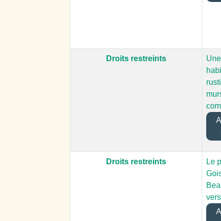
Droits restreints
Une 
habi
rust
mur
com
Aj
Droits restreints
Le 
Gois
Beau
vers
Aj