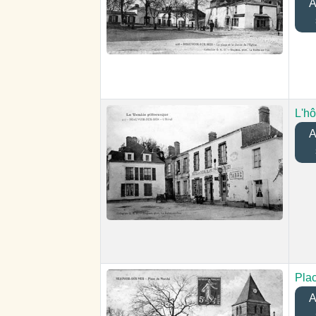
Aj
L'hô
Aj
Pla
Aj