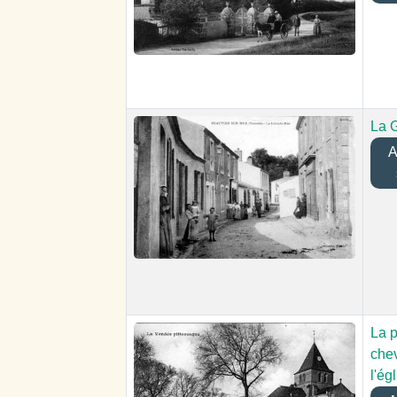
La 
Aj
La p
che
l'ég