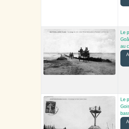
Le 
Goâ 
au c
Aj
Le 
Goi
bas
Aj