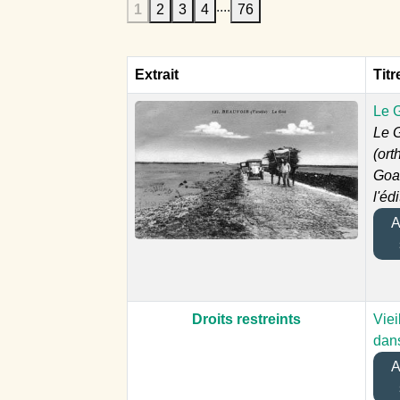
....
1
2
3
4
76
Extrait
Titr
Le 
Le 
(ort
Goa
l'éd
Aj
Droits restreints
Viei
dans
Aj