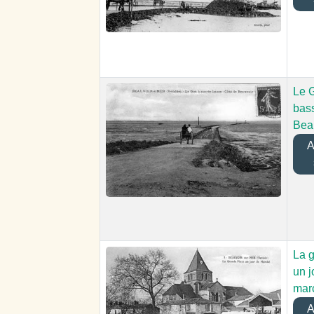
Le 
bass
Bea
Aj
La g
un j
mar
Aj