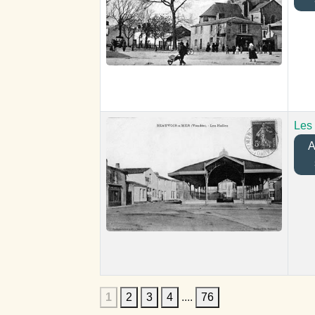
Les 
Aj
1
2
3
4
....
76