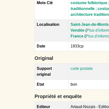
Mots Clé
costume folklorique
traditionnelle
;
costum
architecture traditio
Localisation
Saint-Jean-de-Monts
Vendée
(
Plus d'infor
France
(
Plus d'inform
Date
1933cp
Original
Support
carte postale
original
Etat
bon
Propriété et enquête
Editeur
Artaud-Nozais - Editi