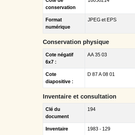
Cote de
16050214
conservation
Format
JPEG et EPS
numérique
Conservation physique
Cote négatif
AA 35 03
6x7 :
Cote
D 87 A 08 01
diapositive :
Inventaire et consultation
Clé du
194
document
Inventaire
1983 - 129