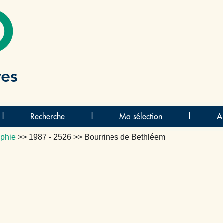
O
res
|
Recherche
|
Ma sélection
|
A
aphie
>>
1987 - 2526
>> Bourrines de Bethléem