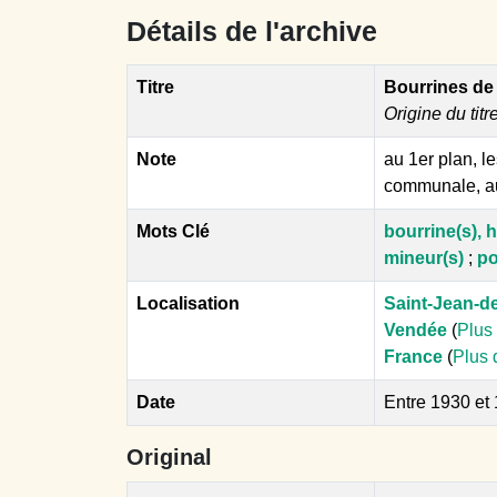
Détails de l'archive
Titre
Bourrines de
Origine du titr
Note
au 1er plan, l
communale, au 
Mots Clé
bourrine(s), h
mineur(s)
;
po
Localisation
Saint-Jean-d
Vendée
(
Plus 
France
(
Plus 
Date
Entre 1930 et
Original