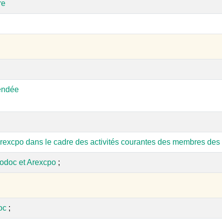
re
endée
rexcpo dans le cadre des activités courantes des membres des 
odoc et Arexcpo
;
oc
;