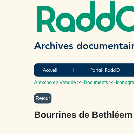
Radd
Archives documentai
Accueil
|
Portail RaddO
Arexcpo en Vendée
>>
Documents
>>
Iconogr
Bourrines de Bethléem