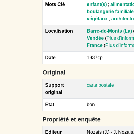
Mots Clé
enfant(s)
;
alimentati
boulangerie familiale
végétaux
;
architectu
Localisation
Barre-de-Monts (La)
Vendée
(
Plus d'infor
France
(
Plus d'inform
Date
1937cp
Original
Support
carte postale
original
Etat
bon
Propriété et enquête
Editeur
Nozais (J.) - J. Nozais