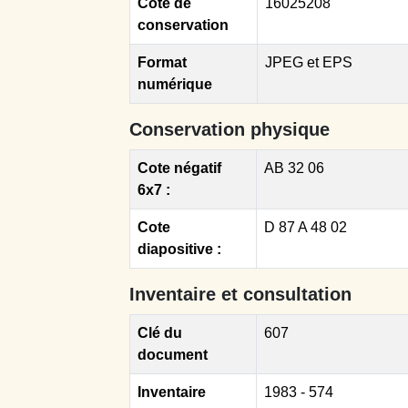
Cote de
16025208
conservation
Format
JPEG et EPS
numérique
Conservation physique
Cote négatif
AB 32 06
6x7 :
Cote
D 87 A 48 02
diapositive :
Inventaire et consultation
Clé du
607
document
Inventaire
1983 - 574