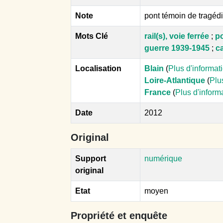
Note
pont témoin de tragéd
Mots Clé
rail(s), voie ferrée
;
po
guerre 1939-1945
;
c
Localisation
Blain
(
Plus d'informat
Loire-Atlantique
(
Plu
France
(
Plus d'inform
Date
2012
Original
Support
numérique
original
Etat
moyen
Propriété et enquête