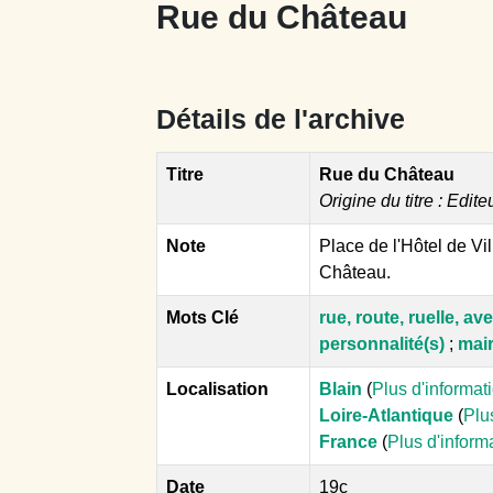
Rue du Château
Détails de l'archive
Titre
Rue du Château
Origine du titre : Edite
Note
Place de l'Hôtel de Vi
Château.
Mots Clé
rue, route, ruelle, av
personnalité(s)
;
mair
Localisation
Blain
(
Plus d'informat
Loire-Atlantique
(
Plu
France
(
Plus d'inform
Date
19c