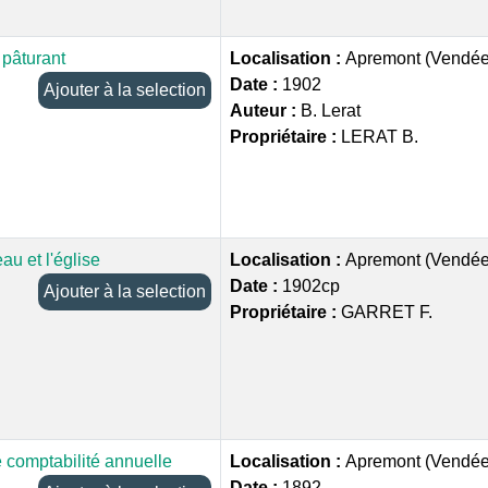
 pâturant
Localisation :
Apremont (Vendée
Date :
1902
Ajouter à la selection
Auteur :
B. Lerat
Propriétaire :
LERAT B.
au et l'église
Localisation :
Apremont (Vendée
Date :
1902cp
Ajouter à la selection
Propriétaire :
GARRET F.
 comptabilité annuelle
Localisation :
Apremont (Vendée
Date :
1892