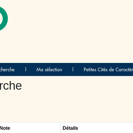
O
cherche
|
Ma sélection
|
Petites Cités de Caractè
rche
 Note
Détails