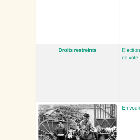
Droits restreints
Election
de vote
En voul