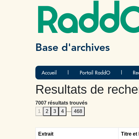
Radd
Base d'archives
Accueil
|
Portail RaddO
|
Re
Resultats de reche
7007 résultats trouvés
....
1
2
3
4
468
Extrait
Titre et