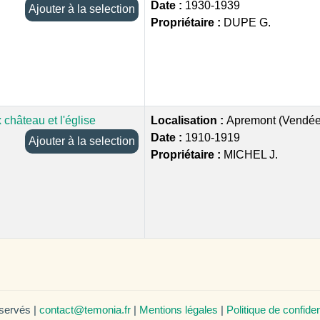
Date :
1930-1939
Ajouter à la selection
Propriétaire :
DUPE G.
 château et l'église
Localisation :
Apremont (Vendée
Date :
1910-1919
Ajouter à la selection
Propriétaire :
MICHEL J.
éservés |
contact@temonia.fr
|
Mentions légales
|
Politique de confiden