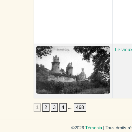
Le vieux
1
2
3
4
....
468
©2026
Témonia
| Tous droits r