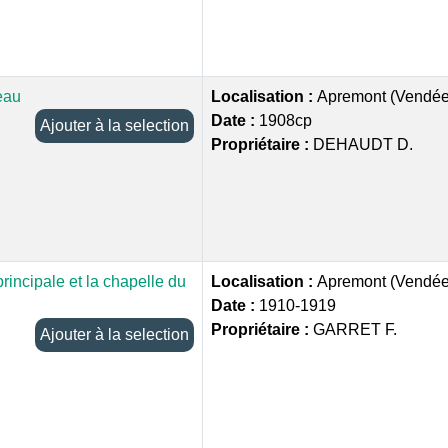
eau
Localisation :
Apremont (Vendée
Date :
1908cp
Ajouter à la selection
Propriétaire :
DEHAUDT D.
principale et la chapelle du
Localisation :
Apremont (Vendée
Date :
1910-1919
Propriétaire :
GARRET F.
Ajouter à la selection