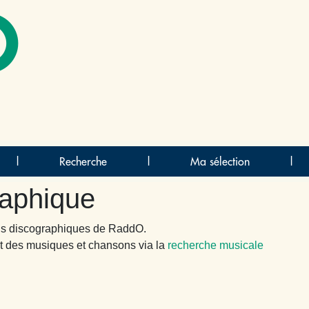
O
|
Recherche
|
Ma sélection
|
raphique
ions discographiques de RaddO.
t des musiques et chansons via la
recherche musicale