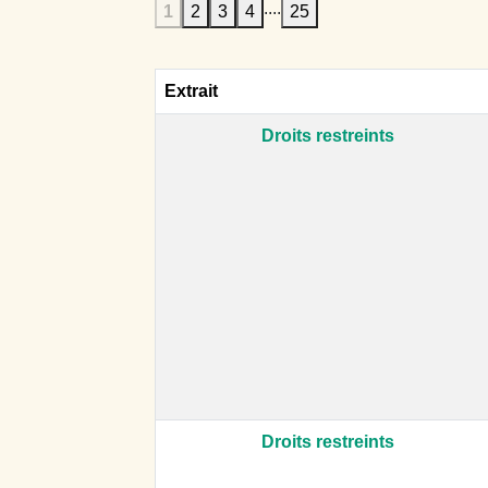
....
1
2
3
4
25
Extrait
Droits restreints
Droits restreints