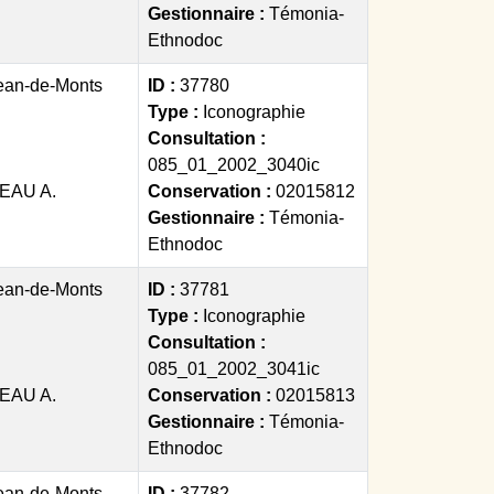
Gestionnaire :
Témonia-
Ethnodoc
ean-de-Monts
ID :
37780
Type :
Iconographie
Consultation :
085_01_2002_3040ic
EAU A.
Conservation :
02015812
Gestionnaire :
Témonia-
Ethnodoc
ean-de-Monts
ID :
37781
Type :
Iconographie
Consultation :
085_01_2002_3041ic
EAU A.
Conservation :
02015813
Gestionnaire :
Témonia-
Ethnodoc
ean-de-Monts
ID :
37782