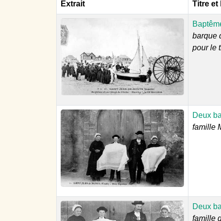
Extrait
Titre et
Baptême
barque 
pour le 
Deux b
famille 
Deux b
famille 