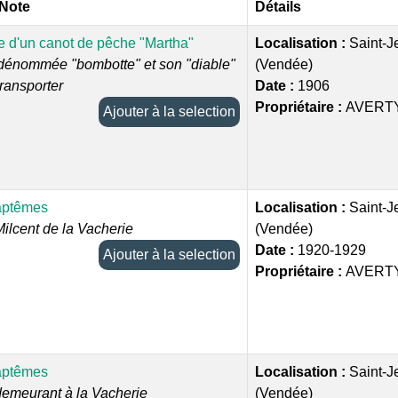
 Note
Détails
 d'un canot de pêche "Martha"
Localisation :
Saint-J
dénommée "bombotte" et son "diable"
(Vendée)
transporter
Date :
1906
Propriétaire :
AVERTY
Ajouter à la selection
aptêmes
Localisation :
Saint-J
Milcent de la Vacherie
(Vendée)
Date :
1920-1929
Ajouter à la selection
Propriétaire :
AVERTY
aptêmes
Localisation :
Saint-J
demeurant à la Vacherie
(Vendée)