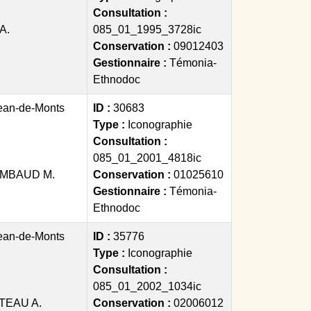
Consultation :
A.
085_01_1995_3728ic
Conservation :
09012403
Gestionnaire :
Témonia-
Ethnodoc
ean-de-Monts
ID :
30683
Type :
Iconographie
Consultation :
085_01_2001_4818ic
MBAUD M.
Conservation :
01025610
Gestionnaire :
Témonia-
Ethnodoc
ean-de-Monts
ID :
35776
Type :
Iconographie
Consultation :
085_01_2002_1034ic
TEAU A.
Conservation :
02006012