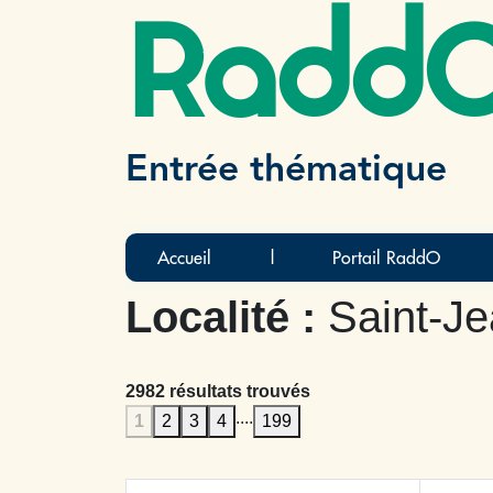
Radd
Entrée thématique
Accueil
|
Portail RaddO
Localité :
Saint-J
2982 résultats trouvés
....
1
2
3
4
199