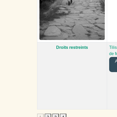
Droits restreints
Tili
de f
A