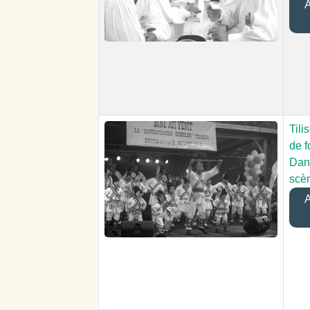
A
Tili
de f
Dan
scè
A