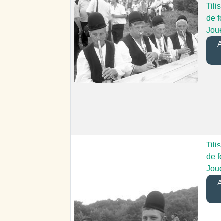
Tili
de f
Joue
A
Tili
de f
Joue
A