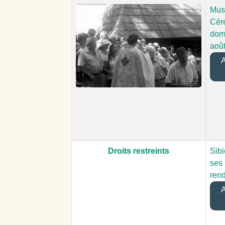
Musé
Cér
domi
aoû
A
Droits restreints
Sibi
ses
rend
A