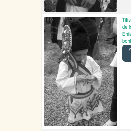
Tili
de f
Enf
bon
A