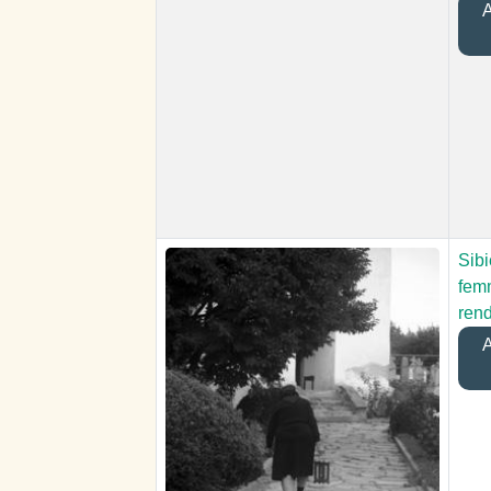
A
Sibi
fem
rend
A