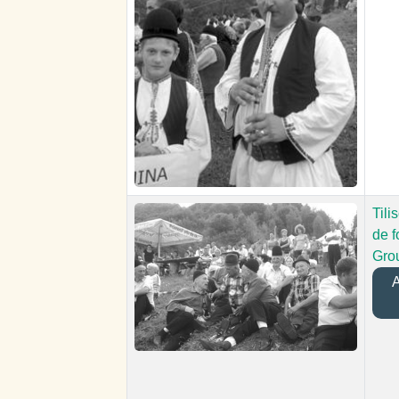
Tili
de f
Gro
A