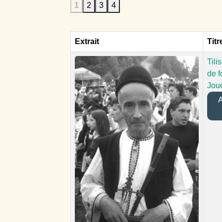
1
2
3
4
Extrait
Titr
Tili
de f
Joue
A