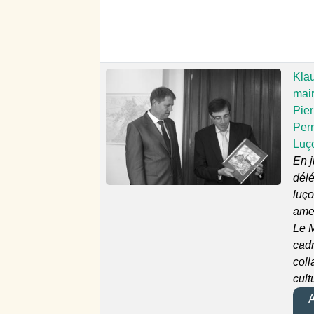
Kla
mair
Pie
Perr
Luç
En j
délé
luç
ame
Le M
cadr
coll
cult
A