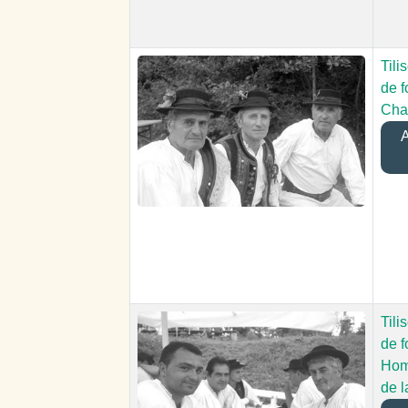
Tili
de f
Cha
A
Tili
de f
Hom
de l