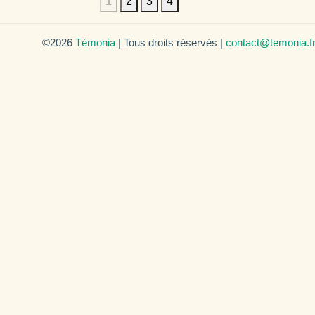
1
2
3
4
©2026
Témonia
| Tous droits réservés |
contact@temonia.f