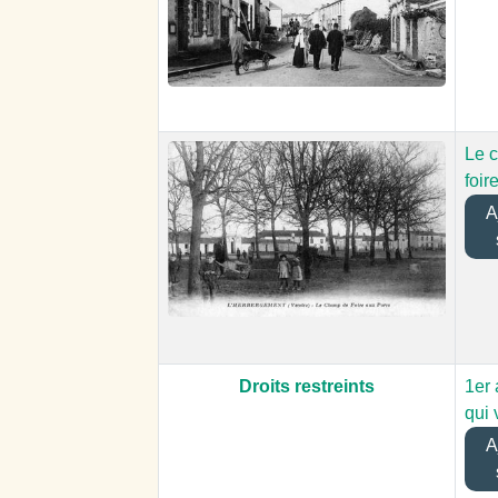
Le 
foir
Aj
Droits restreints
1er 
qui 
Aj