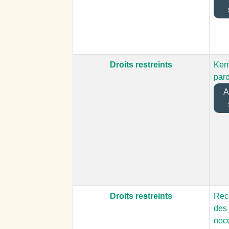
Droits restreints
Ker
paro
Aj
Droits restreints
Reco
des 
noc