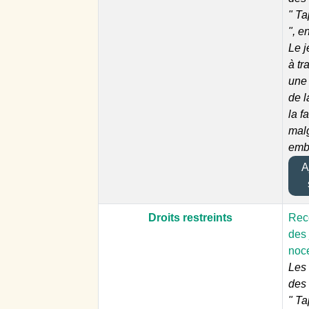
" T
", e
Le j
à tr
une
de l
la f
malg
emb
Aj
Droits restreints
Reco
des 
noc
Les 
des
" T