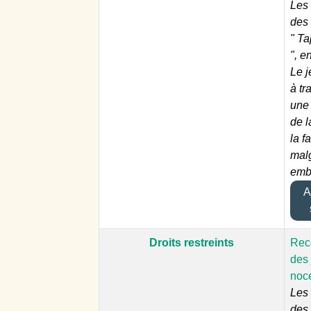
Les 
des
" T
", e
Le j
à tr
une
de l
la f
malg
emb
Aj
Droits restreints
Reco
des 
noc
Les 
des