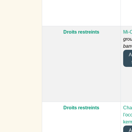
Droits restreints
Mi-
gro
barr
Aj
Droits restreints
Cha
l'oc
ker
Aj