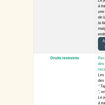
Le j
à tr
une
de l
la f
malg
emb
Aj
Droits restreints
Reco
des 
noc
Les 
des
" T
", e
Le j
à tr