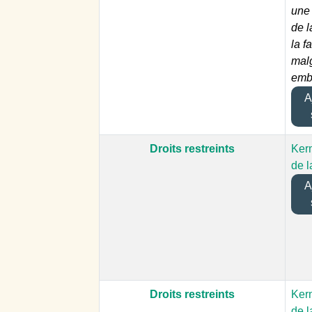
une
de l
la f
malg
emb
Aj
Droits restreints
Ker
de l
Aj
Droits restreints
Ker
de l