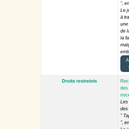
", e
Le j
à tr
une
de l
la f
malg
emb
Aj
Droits restreints
Reco
des 
noc
Les 
des
" T
", e