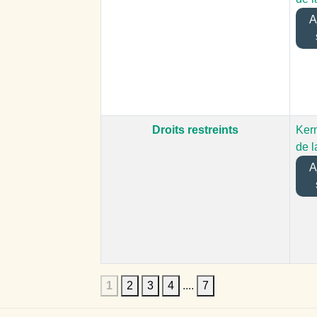
Aj
Droits restreints
Ker
de l
Aj
1
2
3
4
....
7