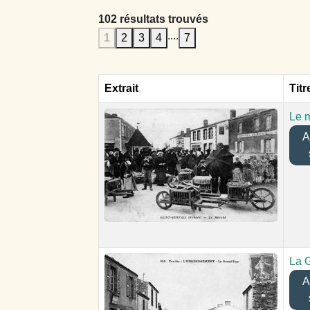
102 résultats trouvés
....
1
2
3
4
7
Extrait
Titr
Le 
Aj
La 
Aj