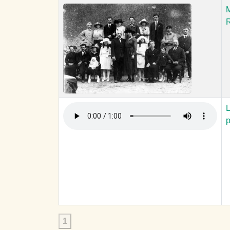
M
R
L
p
1