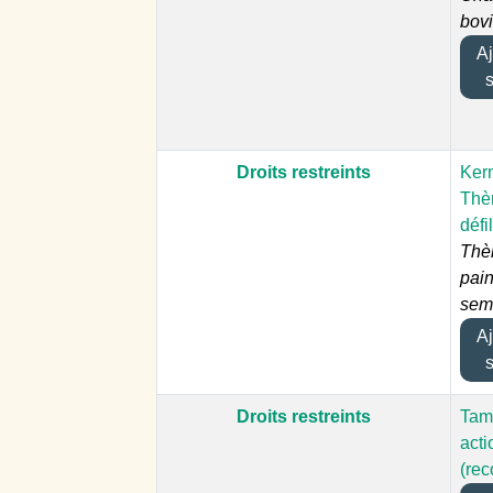
bovi
Ajo
Droits restreints
Ker
Thè
défi
Thè
pain
sem
Ajo
Droits restreints
Tam
acti
(rec