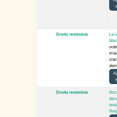
Droits restreints
La 
Mar
note
m'a
cra
dans
Ajo
Droits restreints
Noc
deva
rest
Rei