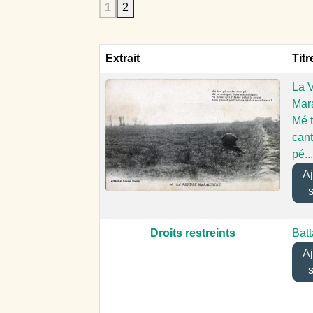
1
2
Extrait
Titr
La 
Mara
Mé 
can
pé...
Ajo
Droits restreints
Bat
Ajo