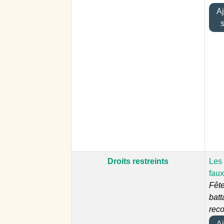
Ajo
Droits restreints
Les 
faux
Fêt
batt
reco
Ajo