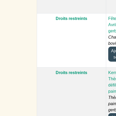
Droits restreints
Fêt
Avril
gerb
Char
bovi
Ajou
s
Droits restreints
Ker
Thè
défil
pain
Thè
pain
gerb