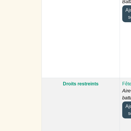
Bat
Ajou
s
Droits restreints
Fête
Aire
bat
Ajou
s