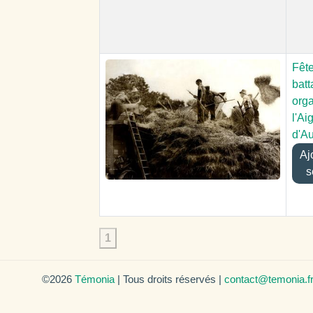
Fêt
bat
org
l'Aig
d'A
Ajou
s
1
©2026
Témonia
| Tous droits réservés |
contact@temonia.f