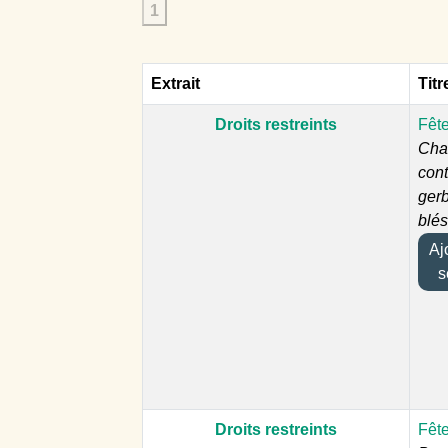
1
Extrait
Titr
Droits restreints
Fête
Char
con
ger
blés
Ajou
s
Droits restreints
Fête