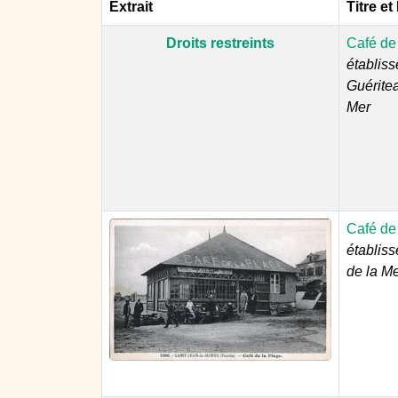
Extrait
Titre et
Droits restreints
Café de
établiss
Guéritea
Mer
Café de
établis
de la M