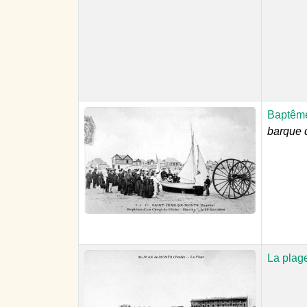
Baptême
barque 
La plag