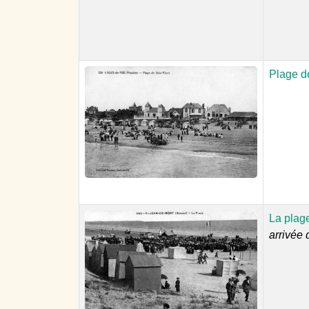
Plage d
La plag
arrivée 