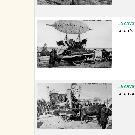
La cava
char du 
La cava
char ca