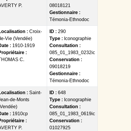
AVERTY P.
08018121
Gestionnaire :
Témonia-Ethnodoc
Localisation :
Croix-
ID :
290
de-Vie (Vendée)
Type :
Iconographie
Date :
1910-1919
Consultation :
Propriétaire :
085_01_1983_0232ic
THOMAS C.
Conservation :
09018219
Gestionnaire :
Témonia-Ethnodoc
Localisation :
Saint-
ID :
648
Jean-de-Monts
Type :
Iconographie
(Vendée)
Consultation :
Date :
1910cp
085_01_1983_0619ic
Propriétaire :
Conservation :
AVERTY P.
01027925