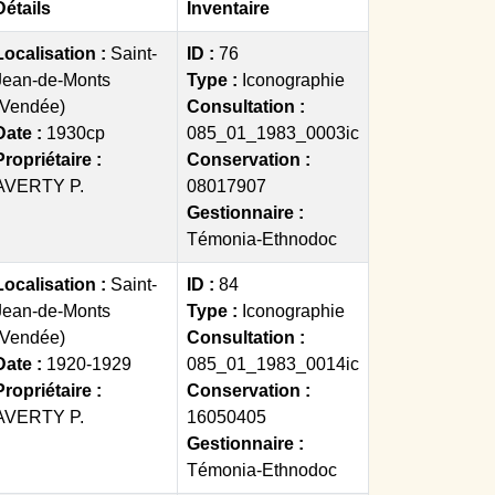
Détails
Inventaire
Localisation :
Saint-
ID :
76
Jean-de-Monts
Type :
Iconographie
(Vendée)
Consultation :
Date :
1930cp
085_01_1983_0003ic
Propriétaire :
Conservation :
AVERTY P.
08017907
Gestionnaire :
Témonia-Ethnodoc
Localisation :
Saint-
ID :
84
Jean-de-Monts
Type :
Iconographie
(Vendée)
Consultation :
Date :
1920-1929
085_01_1983_0014ic
Propriétaire :
Conservation :
AVERTY P.
16050405
Gestionnaire :
Témonia-Ethnodoc