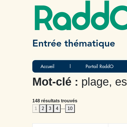
Radd
Entrée thématique
Accueil
|
Portail RaddO
Mot-clé :
plage, es
148 résultats trouvés
....
1
2
3
4
10