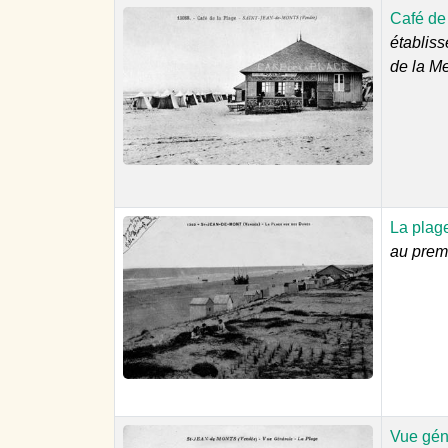
Café de
établis
de la M
La plag
au premi
Vue gén