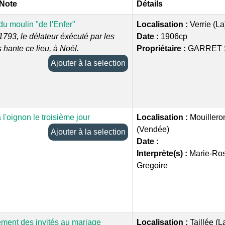
 Note
Détails
u moulin "de l'Enfer"
Localisation :
Verrie (L
793, le délateur éxécuté par les
Date :
1906cp
hante ce lieu, à Noël.
Propriétaire :
GARRET 
Ajouter à la selection
l'oignon le troisième jour
Localisation :
Mouillero
(Vendée)
Ajouter à la selection
Date :
Interprète(s) :
Marie-Ro
Gregoire
ment des invités au mariage
Localisation :
Taillée (