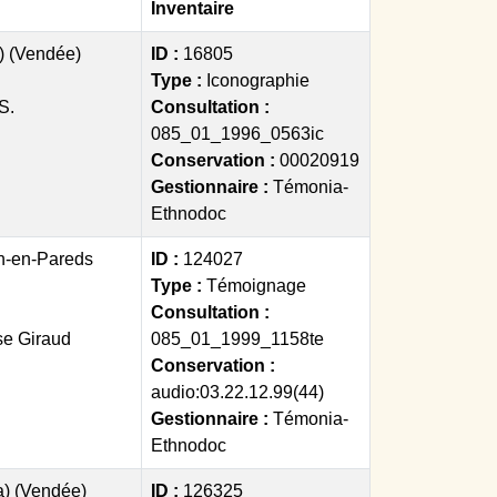
Inventaire
a) (Vendée)
ID :
16805
Type :
Iconographie
S.
Consultation :
085_01_1996_0563ic
Conservation :
00020919
Gestionnaire :
Témonia-
Ethnodoc
n-en-Pareds
ID :
124027
Type :
Témoignage
Consultation :
se Giraud
085_01_1999_1158te
Conservation :
audio:03.22.12.99(44)
Gestionnaire :
Témonia-
Ethnodoc
La) (Vendée)
ID :
126325