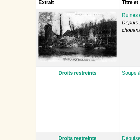
Extrait
Titre et
Ruines d
Depuis 1
chouans 
Droits restreints
Soupe à 
Droits restreints
Déguise