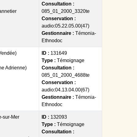
Consultation :
annetier
085_01_2000_3320te
Conservation :
audio:05.22.05.00(47)
Gestionnaire :
Témonia-
Ethnodoc
Vendée)
ID :
131649
Type :
Témoignage
ène Adrienne)
Consultation :
085_01_2000_4688te
Conservation :
audio:04.13.04.00(67)
Gestionnaire :
Témonia-
Ethnodoc
e-sur-Mer
ID :
132093
Type :
Témoignage
Consultation :