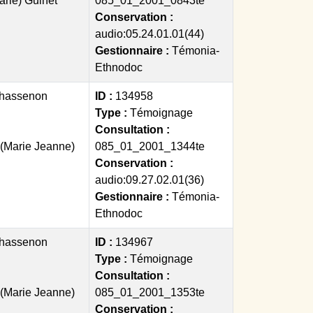
arie) Guinet
085_01_2001_0843te
Conservation :
audio:05.24.01.01(44)
Gestionnaire :
Témonia-
Ethnodoc
hassenon
ID :
134958
Type :
Témoignage
Consultation :
 (Marie Jeanne)
085_01_2001_1344te
Conservation :
audio:09.27.02.01(36)
Gestionnaire :
Témonia-
Ethnodoc
hassenon
ID :
134967
Type :
Témoignage
Consultation :
 (Marie Jeanne)
085_01_2001_1353te
Conservation :