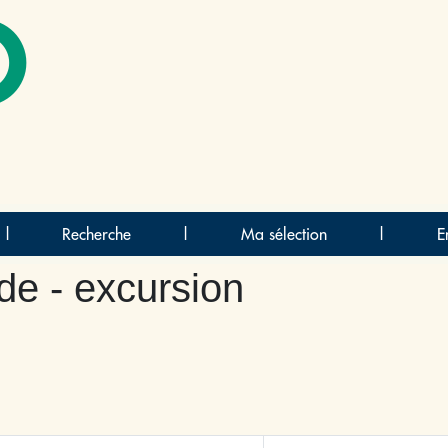
O
|
Recherche
|
Ma sélection
|
E
e - excursion