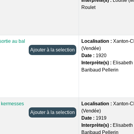
Interprète(s) :
Louise (M
Roulet
ortie au bal
Localisation :
Xanton-C
(Vendée)
Ajouter à la selection
Date :
1920
Interprète(s) :
Elisabeth
Baribaud Pellerin
t kermesses
Localisation :
Xanton-C
(Vendée)
Ajouter à la selection
Date :
1919
Interprète(s) :
Elisabeth
Baribaud Pellerin