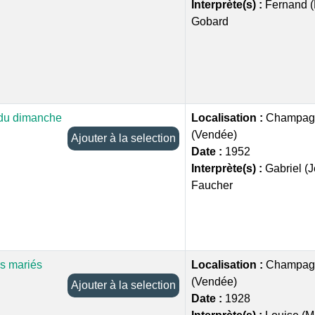
Interprète(s) :
Fernand 
Gobard
 du dimanche
Localisation :
Champagn
(Vendée)
Ajouter à la selection
Date :
1952
Interprète(s) :
Gabriel (
Faucher
es mariés
Localisation :
Champagn
(Vendée)
Ajouter à la selection
Date :
1928