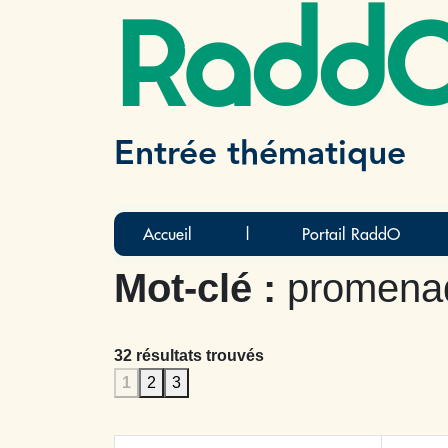
Radd
Entrée thématique
Accueil
|
Portail RaddO
Mot-clé :
promenad
32 résultats trouvés
1
2
3