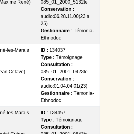
(Maxime René)
085_01_2000_5132te
Conservation :
audio:06.28.11.00(23 à
25)
Gestionnaire :
Témonia-
Ethnodoc
é-les-Marais
ID :
134037
Type :
Témoignage
Consultation :
Jean Octave)
085_01_2001_0423te
Conservation :
audio:01.04.04.01(23)
Gestionnaire :
Témonia-
Ethnodoc
é-les-Marais
ID :
134457
Type :
Témoignage
Consultation :