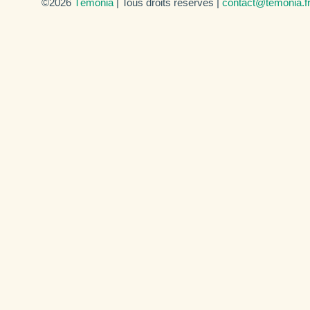
©2026
Témonia
| Tous droits réservés |
contact@temonia.f