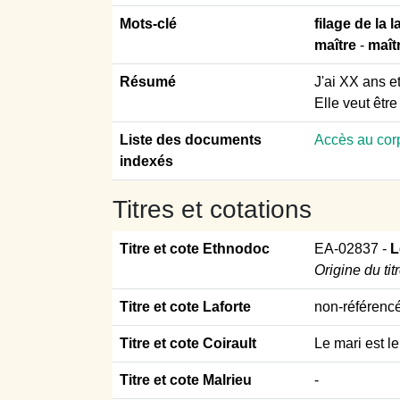
Mots-clé
filage de la 
maître
-
maît
Résumé
J'ai XX ans e
Elle veut être
Liste des documents
Accès au cor
indexés
Titres et cotations
Titre et cote Ethnodoc
EA-02837
-
L
Origine du tit
Titre et cote Laforte
non-référenc
Titre et cote Coirault
Le mari est l
Titre et cote Malrieu
-