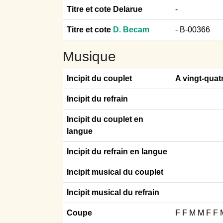
Titre et cote Delarue
-
Titre et cote
D. Becam
- B-00366
Musique
Incipit du couplet
A vingt-quatr
Incipit du refrain
Incipit du couplet en
langue
Incipit du refrain en langue
Incipit musical du couplet
Incipit musical du refrain
Coupe
F F M M F F 