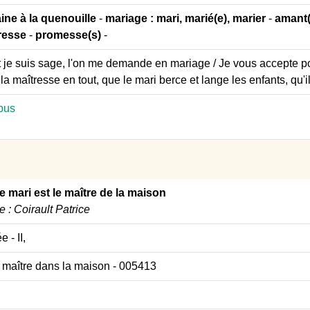
laine à la quenouille
-
mariage : mari, marié(e), marier
-
amant(
resse
-
promesse(s)
-
t je suis sage, l'on me demande en mariage / Je vous accepte pou
 la maîtresse en tout, que le mari berce et lange les enfants, qu'
pus
e mari est le maître de la maison
re : Coirault Patrice
ée
- II,
e maître dans la maison
- 005413