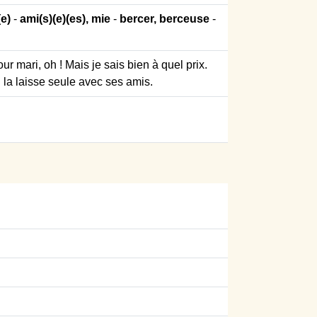
e)
-
ami(s)(e)(es), mie
-
bercer, berceuse
-
r mari, oh ! Mais je sais bien à quel prix.
il la laisse seule avec ses amis.