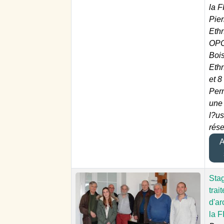
la F
Pier
Eth
OPCI
Boi
Eth
et 8
Perr
une 
l?u
rés
Aj
Sta
trai
d'ar
la F