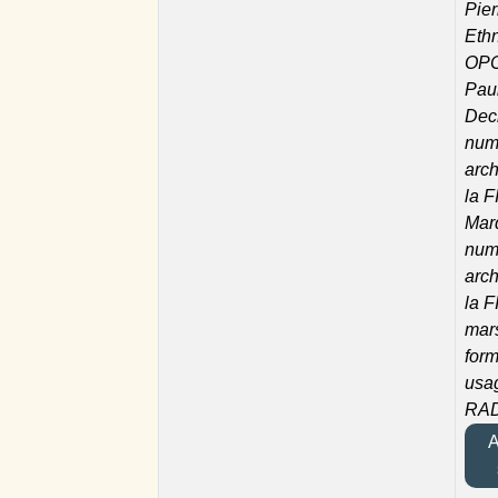
Pier
Eth
OPC
Pau
Dec
numé
arc
la F
Mar
numé
arc
la F
mar
form
usa
RAD
Aj