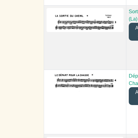
Sort
(La)
Aj
Dépa
Cha
Aj