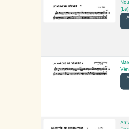
Nou
(Le)
Aj
Mar
Vène
Aj
Arri