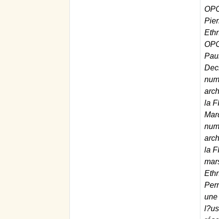
OPC
Pier
Eth
OPC
Pau
Dec
numé
arc
la F
Mar
numé
arc
la F
mar
Eth
Perr
une 
l?u