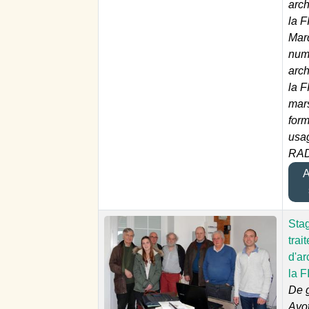
arc
la F
Mar
numé
arc
la F
mar
form
usa
RAD
Aj
Sta
trai
d'ar
la F
De g
Avo