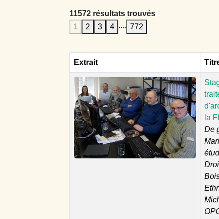
11572 résultats trouvés
....
1
2
3
4
772
Extrait
Titr
Sta
trai
d'ar
la F
De g
Mar
étud
Droi
Boi
Eth
Mich
OPC