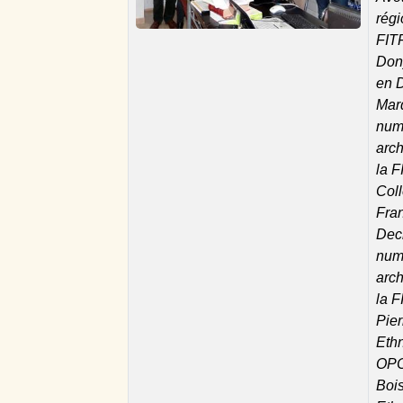
régi
FITF
Dony
en D
Mar
numé
arc
la F
Col
Fra
Dec
numé
arc
la F
Pier
Eth
OPCI
Boi