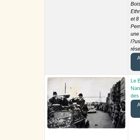
Boi
Eth
et 8
Perr
une 
l?u
rés
Aj
Le B
Nant
des 
Aj