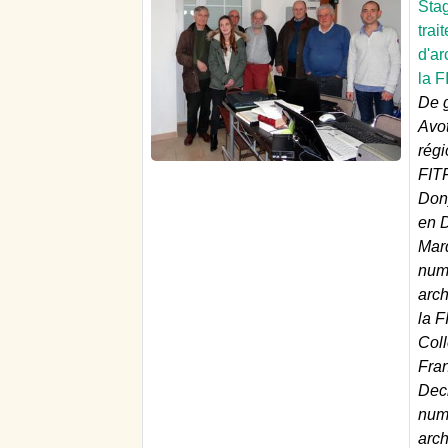
Sta
trai
d'ar
la F
De g
Avo
régi
FITF
Dony
en D
Mar
numé
arc
la F
Col
Fra
Dec
numé
arc