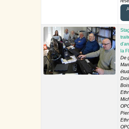
rés
Aj
Sta
trai
d'ar
la F
De g
Mar
étud
Droi
Boi
Eth
Mich
OPC
Pier
Eth
OPC