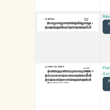
Réve
Aj
Poin
(Le)
Aj