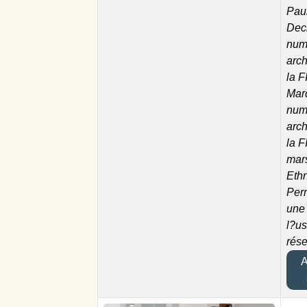
Pau
Dec
numé
arc
la F
Mar
numé
arc
la F
mar
Eth
Perr
une 
l?u
rés
Aj