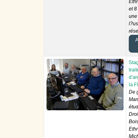
Eth
et 8
une 
l?u
rés
Aj
Sta
trai
d'ar
la F
De g
Mar
étud
Droi
Boi
Eth
Mich