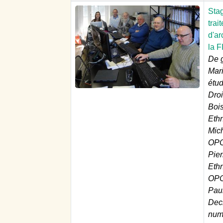
Sta
trai
d'ar
la F
De g
Mar
étud
Droi
Boi
Eth
Mich
OPC
Pier
Eth
OPC
Pau
Dec
numé