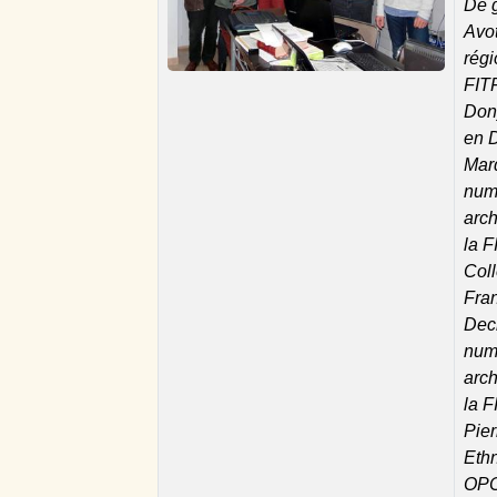
De g
Avo
régi
FITF
Dony
en D
Mar
numé
arc
la F
Col
Fra
Dec
numé
arc
la F
Pier
Eth
OPCI