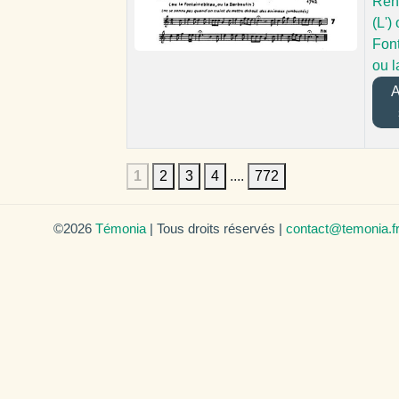
Ren
(L')
Fon
ou l
Aj
1
2
3
4
....
772
©2026
Témonia
| Tous droits réservés |
contact@temonia.f