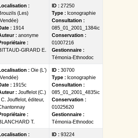
Localisation :
ID :
27250
Brouzils (Les)
Type :
Iconographie
(Vendée)
Consultation :
Date :
1914
085_01_2001_1384ic
Auteur :
anonyme
Conservation :
Propriétaire :
01007216
BITTAUD-GIRARD E.
Gestionnaire :
Témonia-Ethnodoc
Localisation :
Oie (L')
ID :
30700
(Vendée)
Type :
Iconographie
Date :
1915c
Consultation :
Auteur :
Jouffelot (C.)
085_01_2001_4835ic
- C. Jouffelot, éditeur,
Conservation :
Chantonnay
01025620
Propriétaire :
Gestionnaire :
BLANCHARD T.
Témonia-Ethnodoc
Localisation :
ID :
93224