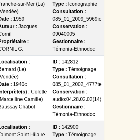
Tranche-sur-Mer (La)
Type :
Iconographie
(Vendée)
Consultation :
Date :
1959
085_01_2009_5969ic
Auteur :
Jacques
Conservation :
Cornil
09040005
Propriétaire :
Gestionnaire :
CORNIL G.
Témonia-Ethnodoc
Localisation :
ID :
142812
Bernard (Le)
Type :
Témoignage
(Vendée)
Consultation :
Date :
1940c
085_01_2002_4777te
Interprète(s) :
Colette
Conservation :
(Marcelline Camille)
audio:04.28.02.02(14)
Baussay Chabot
Gestionnaire :
Témonia-Ethnodoc
Localisation :
ID :
142900
Talmont-Saint-Hilaire
Type :
Témoignage