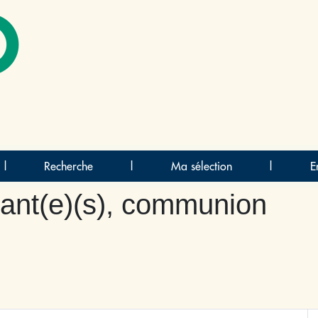
O
|
Recherche
|
Ma sélection
|
E
nt(e)(s), communion