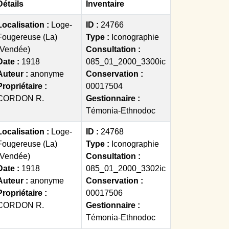
Détails
Inventaire
Localisation :
Loge-
ID :
24766
Fougereuse (La)
Type :
Iconographie
(Vendée)
Consultation :
Date :
1918
085_01_2000_3300ic
Auteur :
anonyme
Conservation :
Propriétaire :
00017504
CORDON R.
Gestionnaire :
Témonia-Ethnodoc
Localisation :
Loge-
ID :
24768
Fougereuse (La)
Type :
Iconographie
(Vendée)
Consultation :
Date :
1918
085_01_2000_3302ic
Auteur :
anonyme
Conservation :
Propriétaire :
00017506
CORDON R.
Gestionnaire :
Témonia-Ethnodoc