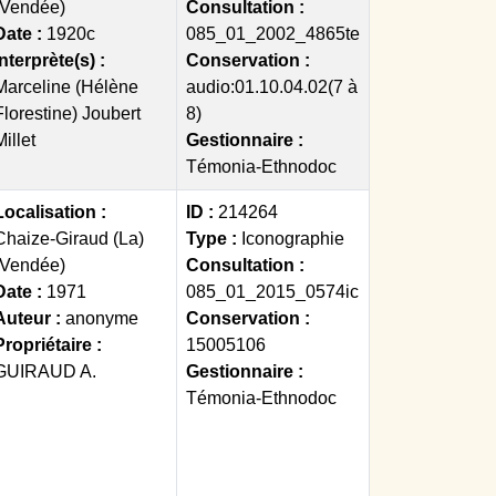
(Vendée)
Consultation :
Date :
1920c
085_01_2002_4865te
Interprète(s) :
Conservation :
Marceline (Hélène
audio:01.10.04.02(7 à
Florestine) Joubert
8)
Millet
Gestionnaire :
Témonia-Ethnodoc
Localisation :
ID :
214264
Chaize-Giraud (La)
Type :
Iconographie
(Vendée)
Consultation :
Date :
1971
085_01_2015_0574ic
Auteur :
anonyme
Conservation :
Propriétaire :
15005106
GUIRAUD A.
Gestionnaire :
Témonia-Ethnodoc