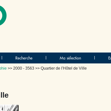
O
|
Recherche
|
Ma sélection
|
E
phie
>>
2000 - 3563
>> Quartier de l'Hôtel de Ville
lle