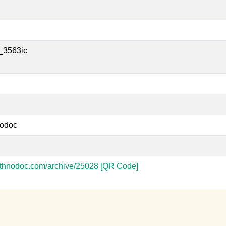
_3563ic
odoc
-ethnodoc.com/archive/25028
[QR Code]