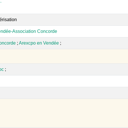
.
érisation
endée-Association Concorde
Concorde
;
Arexcpo en Vendée
;
oc
;