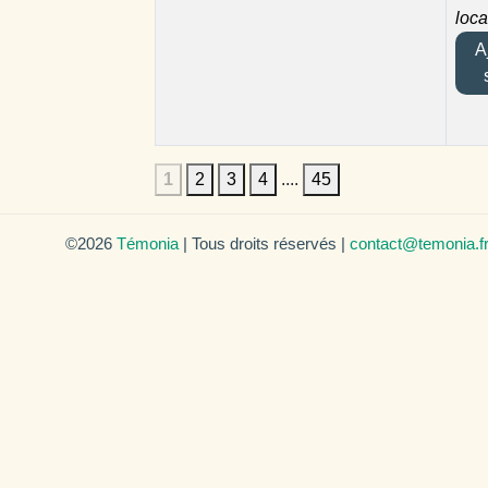
loca
Aj
1
2
3
4
....
45
©2026
Témonia
| Tous droits réservés |
contact@temonia.f