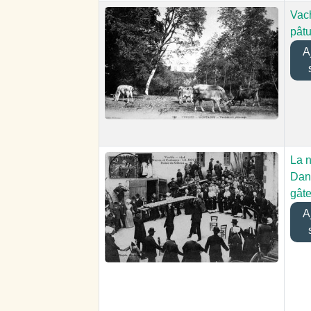
Vac
pât
Aj
La n
Dan
gât
Aj