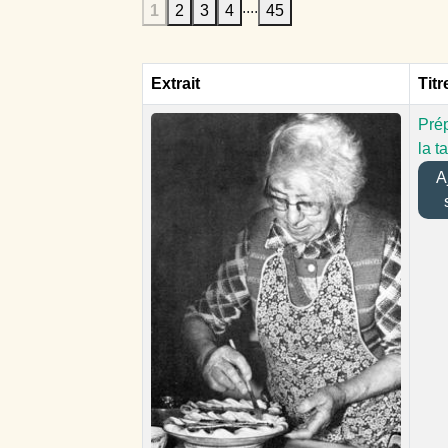
....
1
2
3
4
45
Extrait
Titr
Prép
la t
Aj