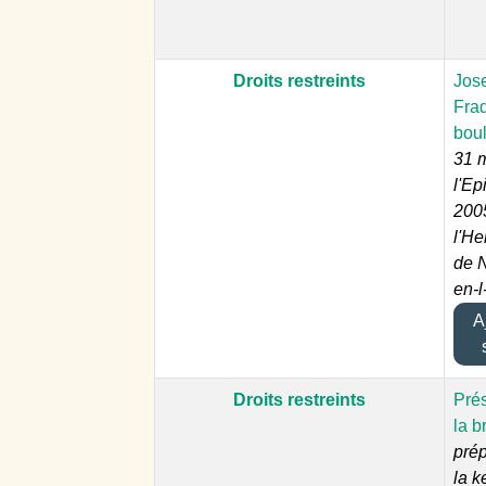
Droits restreints
Jos
Fra
bou
31 
l'Ep
200
l'He
de N
en-l
Aj
Droits restreints
Prés
la b
pré
la 