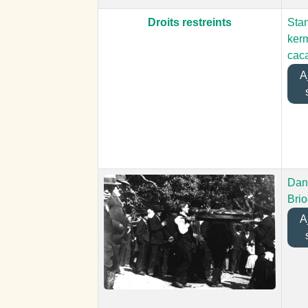
Droits restreints
Stan
ker
cac
Aj
Dan
Bri
Aj