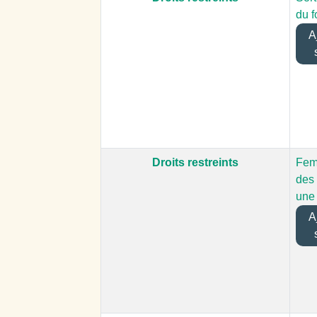
du f
Aj
Droits restreints
Fem
des
une 
Aj