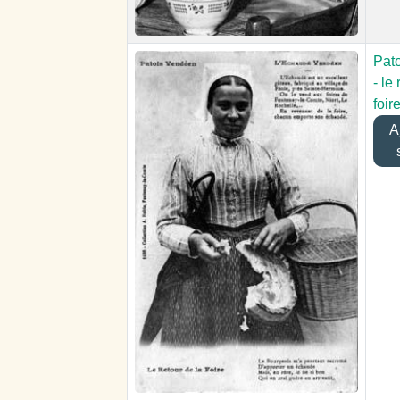
Pat
- le
foir
Aj