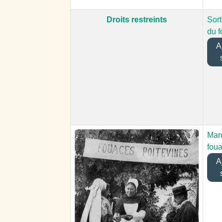
Droits restreints
Sort
du f
Aj
Mar
fou
Aj