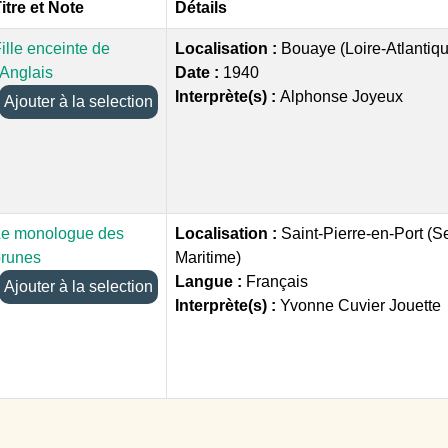
itre et Note
Détails
ille enceinte de
Localisation :
Bouaye (Loire-Atlantiq
'Anglais
Date :
1940
Interprète(s) :
Alphonse Joyeux
Ajouter à la selection
Le monologue des
Localisation :
Saint-Pierre-en-Port (S
prunes
Maritime)
Langue :
Français
Ajouter à la selection
Interprète(s) :
Yvonne Cuvier Jouette