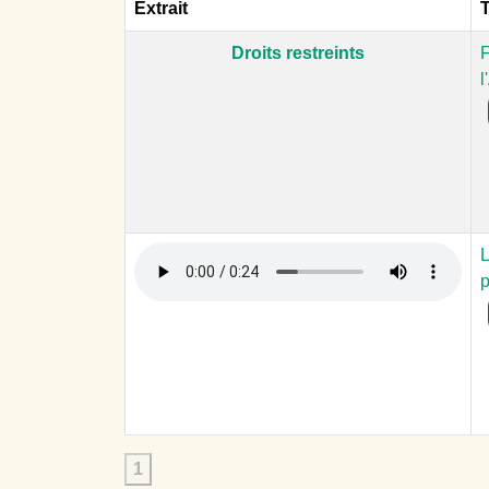
Extrait
T
Droits restreints
F
l
1