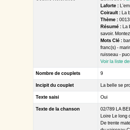
Laforte :
L'emb
Coirault :
La b
Thème :
0013 
Résumé :
La 
savoir. Montez
Mots Clé :
bar
franc(s) - mari
ruisseau - puc
Voir la liste d
Nombre de couplets
9
Incipit du couplet
La belle se pr
Texte saisi
Oui
Texte de la chanson
02/789 LA BEL
Loire Le long 
De trente mate
du vaisseau Ch