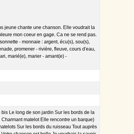
us jeune chante une chanson. Elle voudrait la
e pleure mon coeur en gage. Ca ne se rend pas.
sonnette - monnaie : argent, écu(s), sou(s),
menade, promener - rivière, fleuve, cours d'eau,
i, marié(e), marier - amant(e) -
s Le long de son jardin Sur les bords de la
u Charmant matelot Elle rencontre un barque)
 matelots Sur les bords du ruisseau Tout auprès
Votre chanson est belle Je voudrais la savoir