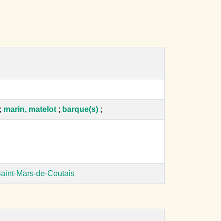
;
marin, matelot
;
barque(s)
;
Saint-Mars-de-Coutais