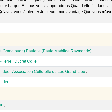
tre barque Et nous vous l'apprendrons Quand elle fut dans la 
 Qu'avez-vous à pleurer Je pleure mon avantage Que vous m'ave
.e Grandjouan) Paulette (Paule Mathilde Raymonde) ;
-Pierre
;
Ducret Odile
;
endée
;
Association Culturelle du Lac Grand-Lieu
;
endée
;
oc
;