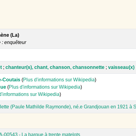
mène (La)
e : enquêteur
t
;
chanteur(s), chant, chanson, chansonnette
;
vaisseau(x)
e-Coutais
(
Plus d'informations sur Wikipedia
)
que
(
Plus d'informations sur Wikipedia
)
d'informations sur Wikipedia
)
lette (Paule Mathilde Raymonde), né.e Grandjouan en 1921 à 
A-00543 - La barque à trente matelots