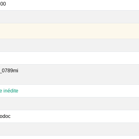
:00
_0789mi
e inédite
odoc