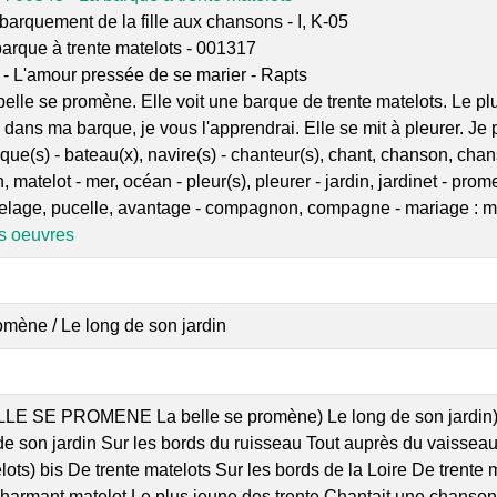
arquement de la fille aux chansons - I, K-05
arque à trente matelots - 001317
- L'amour pressée de se marier - Rapts
belle se promène. Elle voit une barque de trente matelots. Le pl
 dans ma barque, je vous l'apprendrai. Elle se mit à pleurer. J
que(s) - bateau(x), navire(s) - chanteur(s), chant, chanson, chan
n, matelot - mer, océan - pleur(s), pleurer - jardin, jardinet - pro
elage, pucelle, avantage - compagnon, compagne - mariage : mar
es oeuvres
omène / Le long de son jardin
LE SE PROMENE La belle se promène) Le long de son jardin) bi
de son jardin Sur les bords du ruisseau Tout auprès du vaissea
lots) bis De trente matelots Sur les bords de la Loire De trente
armant matelot Le plus jeune des trente Chantait une chanson 