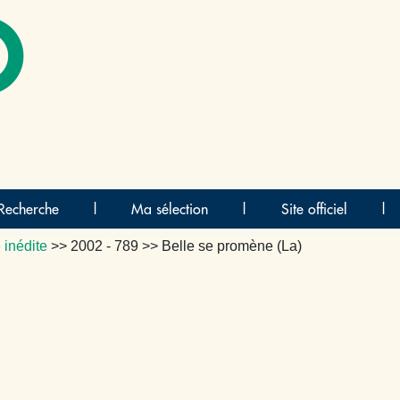
O
Recherche
|
Ma sélection
|
Site officiel
|
 inédite
>>
2002 - 789
>> Belle se promène (La)