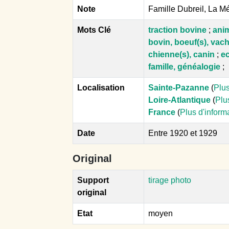
Note
Famille Dubreil, La M
Mots Clé
traction bovine
;
ani
bovin, boeuf(s), vach
chienne(s), canin
;
ec
famille, généalogie
;
Localisation
Sainte-Pazanne
(
Plus
Loire-Atlantique
(
Plu
France
(
Plus d'inform
Date
Entre 1920 et 1929
Original
Support
tirage photo
original
Etat
moyen