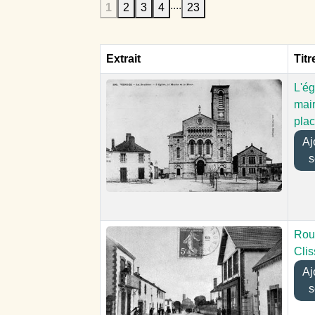
....
1
2
3
4
23
Extrait
Titr
L'ég
mair
pla
Ajo
s
Rou
Cli
Ajo
s