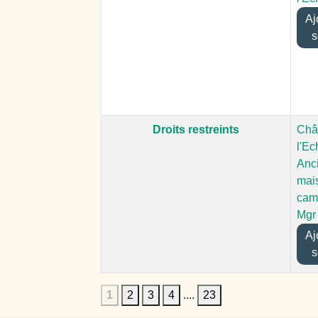
Ajo
s
Droits restreints
Châ
l'Ec
Anc
mai
cam
Mgr
Ajo
s
1
2
3
4
....
23