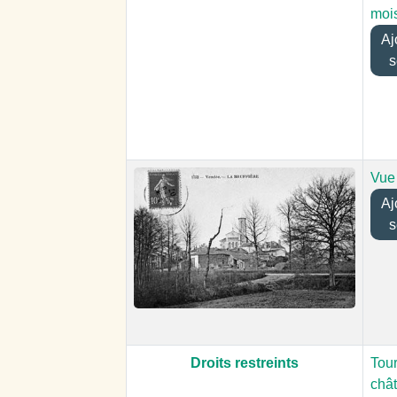
moi
Ajo
s
Vue
Ajo
s
Droits restreints
Tou
châ