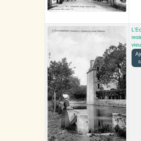
L'Ec
rest
vie
Ajo
s