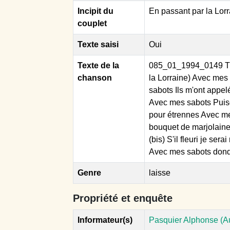
Incipit du
En passant par la Lor
couplet
Texte saisi
Oui
Texte de la
085_01_1994_0149 Troi
chanson
la Lorraine) Avec mes 
sabots Ils m'ont appel
Avec mes sabots Puisq
pour étrennes Avec me
bouquet de marjolaine)
(bis) S'il fleuri je ser
Avec mes sabots donda
Genre
laisse
Propriété et enquête
Informateur(s)
Pasquier Alphonse (Au