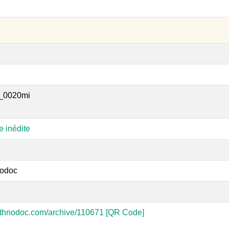
_0020mi
e inédite
odoc
-ethnodoc.com/archive/110671
[QR Code]