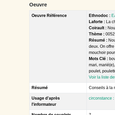
Oeuvre
Oeuvre Référence
Ethnodoc :
E
Laforte :
La ch
Coirault :
Nou
Thème :
0052
Résumé :
Nou
deux. On offre
mouchoir pour
Mots Clé :
bovi
mari, marié(e)
poulet, poulett
Voir la liste d
Résumé
Conseils à la 
Usage d'après
circonstance :
l'informateur
Nombre de couplets
7