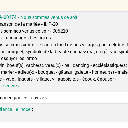
A-00474 - Nous sommes venus ce soir
anson de la mariée - II, P-20
s sommes venus ce soir - 005210
 - Le mariage - Les noces
s sommes venus ce soir du fond de nos villages pour célébrer l
 un bouquet, symbole de la beauté qui passera, un gâteau, symb
 essuyer les larme
n, boeuf(s), vache(s), veau(x) - bal, dancing - ecclésiastique(s) 
, marier - adieu(x) - bouquet - gâteau, galette - honneur(s) - ma
e - valet, laquais - village, villageois.e.s - époux, épouser -
es oeuvres
mariée par les convives
 fiançaille, noce
;