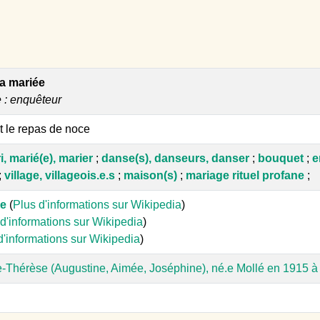
a mariée
e : enquêteur
t le repas de noce
, marié(e), marier
;
danse(s), danseurs, danser
;
bouquet
;
e
;
village, villageois.e.s
;
maison(s)
;
mariage rituel profane
;
re
(
Plus d'informations sur Wikipedia
)
d'informations sur Wikipedia
)
d'informations sur Wikipedia
)
-Thérèse (Augustine, Aimée, Joséphine), né.e Mollé en 1915 à