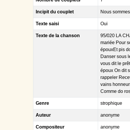
Incipit du couplet
Nous sommes v
Texte saisi
Oui
Texte de la chanson
95/020 LA CH
mariée Pour s
épouxEt pis do
Danser sous l
vous dit le pr
époux On dit s
rappeler Rece
vains honneur
Comme do rose
Genre
strophique
Auteur
anonyme
Compositeur
anonyme