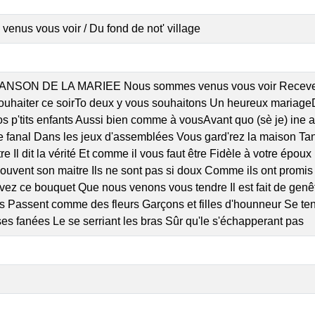
enus vous voir / Du fond de not' village
ANSON DE LA MARIEE Nous sommes venus vous voir Recevez ce
ouhaiter ce soirTo deux y vous souhaitons Un heureux mariage
s p'tits enfants Aussi bien comme à vousAvant quo (sè je) ine 
e fanal Dans les jeux d'assemblées Vous gard'rez la maison Ta
être Il dit la vérité Et comme il vous faut être Fidèle à votre ép
ouvent son maitre Ils ne sont pas si doux Comme ils ont promis d
vez ce bouquet Que nous venons vous tendre Il est fait de genê
s Passent comme des fleurs Garçons et filles d'hounneur Se ten
s fanées Le se serriant les bras Sûr qu'le s'échapperant pas