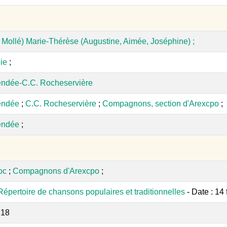
 Mollé) Marie-Thérèse (Augustine, Aimée, Joséphine) ;
ie
;
endée-C.C. Rocheservière
endée
;
C.C. Rocheservière
;
Compagnons, section d'Arexcpo
;
endée
;
oc
;
Compagnons d'Arexcpo
;
Répertoire de chansons populaires et traditionnelles
- Date : 14
:18