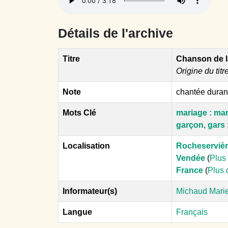
Détails de l'archive
Titre
Chanson de l
Origine du titr
Note
chantée duran
Mots Clé
mariage : mari
garçon, gars
Localisation
Rocheserviè
Vendée
(
Plus 
France
(
Plus 
Informateur(s)
Michaud Marie
Langue
Français