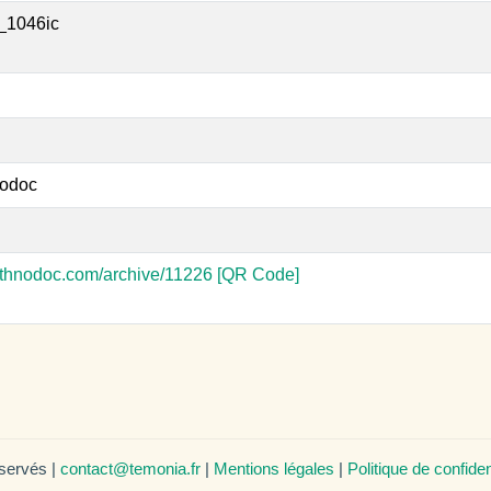
_1046ic
odoc
-ethnodoc.com/archive/11226
[QR Code]
éservés |
contact@temonia.fr
|
Mentions légales
|
Politique de confiden