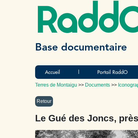
Radd
Base documentaire
Accueil
|
Portail RaddO
Terres de Montaigu
>>
Documents
>>
Iconogra
Le Gué des Joncs, prè