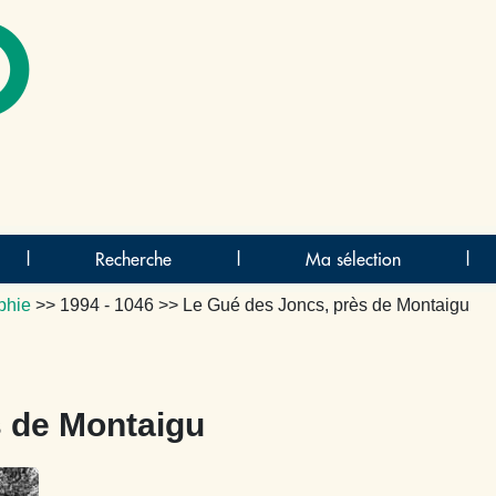
O
|
Recherche
|
Ma sélection
|
phie
>>
1994 - 1046
>> Le Gué des Joncs, près de Montaigu
s de Montaigu