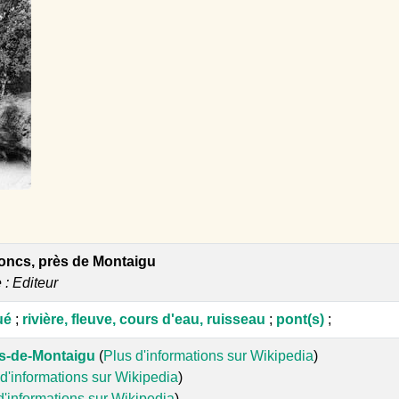
oncs, près de Montaigu
e : Editeur
ué
;
rivière, fleuve, cours d'eau, ruisseau
;
pont(s)
;
s-de-Montaigu
(
Plus d'informations sur Wikipedia
)
d'informations sur Wikipedia
)
d'informations sur Wikipedia
)