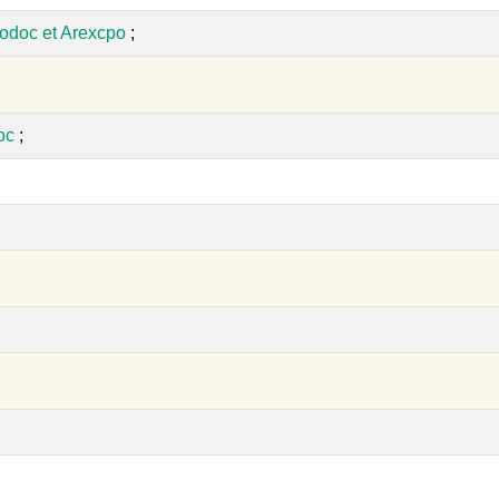
odoc et Arexcpo
;
oc
;