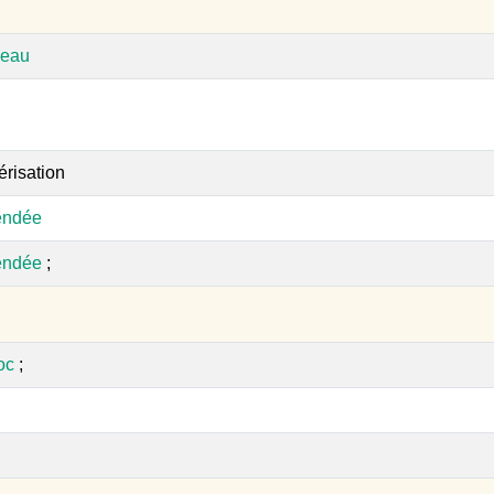
peau
érisation
endée
endée
;
oc
;