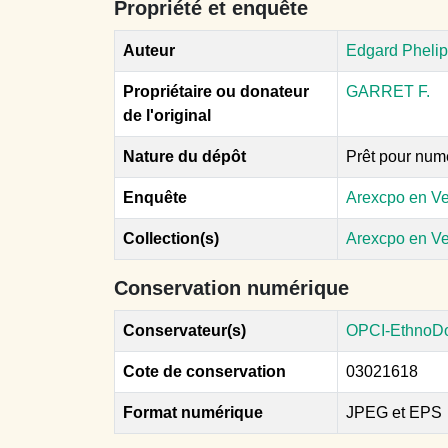
Propriété et enquête
Auteur
Edgard Pheli
Propriétaire ou donateur
GARRET F.
de l'original
Nature du dépôt
Prêt pour num
Enquête
Arexcpo en V
Collection(s)
Arexcpo en V
Conservation numérique
Conservateur(s)
OPCI-EthnoD
Cote de conservation
03021618
Format numérique
JPEG et EPS