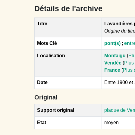
Détails de l'archive
Titre
Lavandières 
Origine du titr
Mots Clé
pont(s)
;
entr
Localisation
Montaigu
(
Plu
Vendée
(
Plus 
France
(
Plus 
Date
Entre 1900 et
Original
Support original
plaque de Ver
Etat
moyen