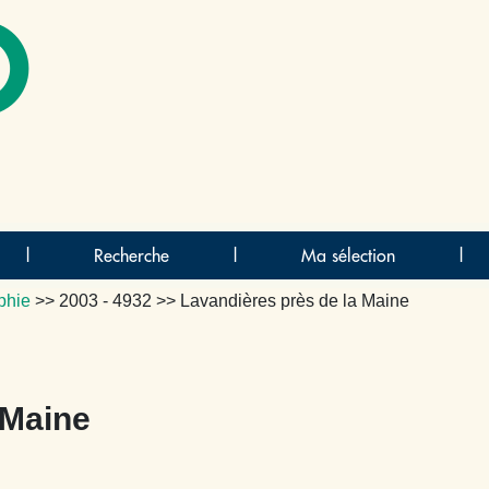
O
|
Recherche
|
Ma sélection
|
phie
>>
2003 - 4932
>> Lavandières près de la Maine
 Maine