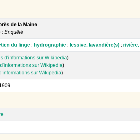
près de la Maine
e : Enquêté
etien du linge
;
hydrographie
;
lessive, lavandière(s)
;
rivière
s d'informations sur Wikipedia
)
d'informations sur Wikipedia
)
d'informations sur Wikipedia
)
 1909
re