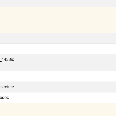
_4438ic
streinte
odoc