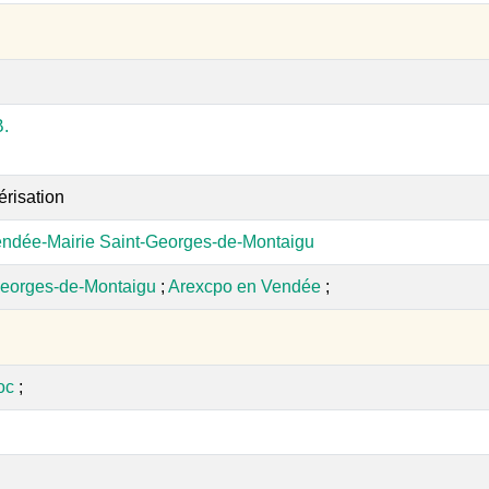
.
érisation
ndée-Mairie Saint-Georges-de-Montaigu
Georges-de-Montaigu
;
Arexcpo en Vendée
;
oc
;