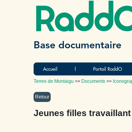
Radd
Base documentaire
Accueil
|
Portail RaddO
Terres de Montaigu
>>
Documents
>>
Iconogra
Jeunes filles travaillan