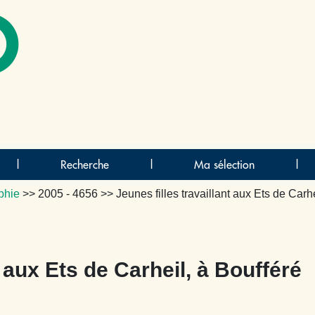
O
|
Recherche
|
Ma sélection
|
phie
>>
2005 - 4656
>> Jeunes filles travaillant aux Ets de Carh
t aux Ets de Carheil, à Boufféré