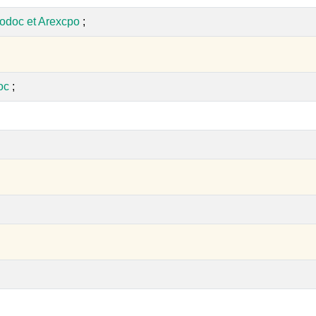
odoc et Arexcpo
;
oc
;