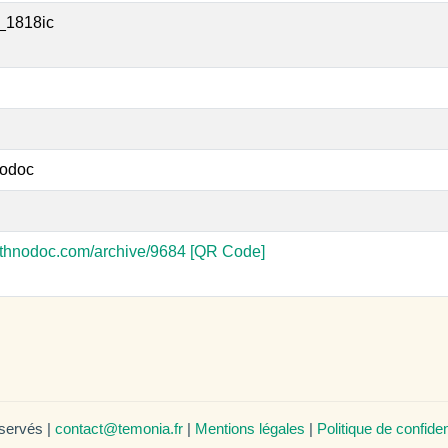
_1818ic
odoc
-ethnodoc.com/archive/9684
[QR Code]
éservés |
contact@temonia.fr
|
Mentions légales
|
Politique de confiden