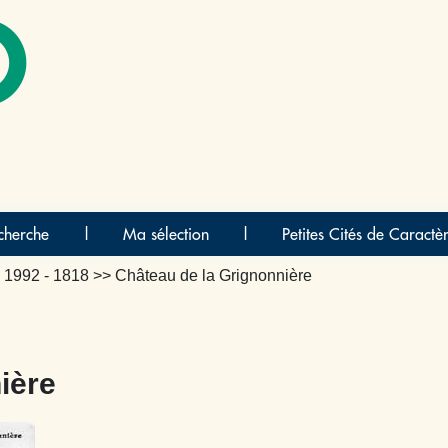
O
cherche
|
Ma sélection
|
Petites Cités de Caractè
>
1992 - 1818
>> Château de la Grignonnière
ière