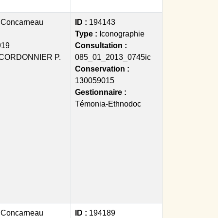
:
Concarneau
ID :
194143
Type :
Iconographie
919
Consultation :
CORDONNIER P.
085_01_2013_0745ic
Conservation :
130059015
Gestionnaire :
Témonia-Ethnodoc
:
Concarneau
ID :
194189