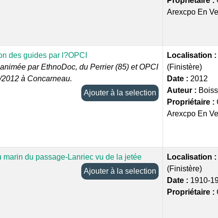
Propriétaire :
Arexcpo En V
on des guides par l?OPCI
Localisation 
 animée par EthnoDoc, du Perrier (85) et OPCI
(Finistère)
2/2012 à Concarneau.
Date :
2012
Auteur :
Boiss
Ajouter à la selection
Propriétaire :
Arexcpo En V
u marin du passage-Lanriec vu de la jetée
Localisation 
(Finistère)
Ajouter à la selection
Date :
1910-1
Propriétaire :