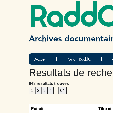
Radd
Archives documentai
Accueil
|
Portail RaddO
|
Resultats de reche
948 résultats trouvés
....
1
2
3
4
64
Extrait
Titre et