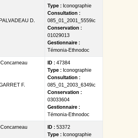
Type :
Iconographie
Consultation :
PALVADEAU D.
085_01_2001_5559ic
Conservation :
01029013
Gestionnaire :
Témonia-Ethnodoc
:
Concarneau
ID :
47384
Type :
Iconographie
Consultation :
GARRET F.
085_01_2003_6349ic
Conservation :
03033604
Gestionnaire :
Témonia-Ethnodoc
:
Concarneau
ID :
53372
Type :
Iconographie