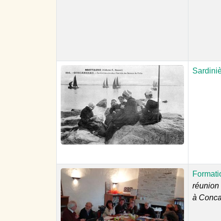
Sardiniè
Formati
réunion
à Conca