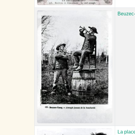
Beuzec-
La place