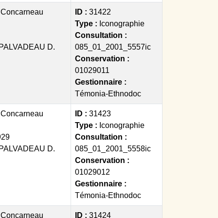
:
Concarneau
ID :
31422
Type :
Iconographie
Consultation :
PALVADEAU D.
085_01_2001_5557ic
Conservation :
01029011
Gestionnaire :
Témonia-Ethnodoc
:
Concarneau
ID :
31423
Type :
Iconographie
929
Consultation :
PALVADEAU D.
085_01_2001_5558ic
Conservation :
01029012
Gestionnaire :
Témonia-Ethnodoc
:
Concarneau
ID :
31424