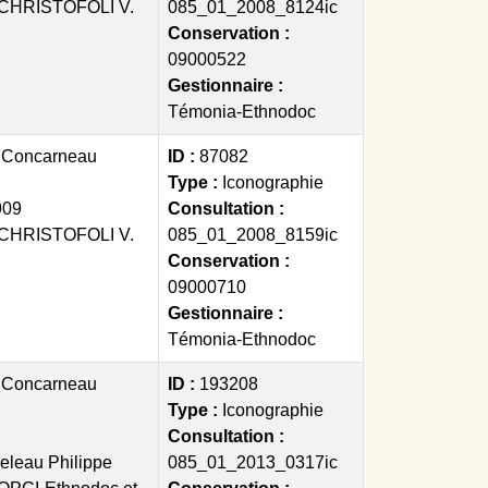
CHRISTOFOLI V.
085_01_2008_8124ic
Conservation :
09000522
Gestionnaire :
Témonia-Ethnodoc
:
Concarneau
ID :
87082
Type :
Iconographie
909
Consultation :
CHRISTOFOLI V.
085_01_2008_8159ic
Conservation :
09000710
Gestionnaire :
Témonia-Ethnodoc
:
Concarneau
ID :
193208
Type :
Iconographie
Consultation :
eleau Philippe
085_01_2013_0317ic