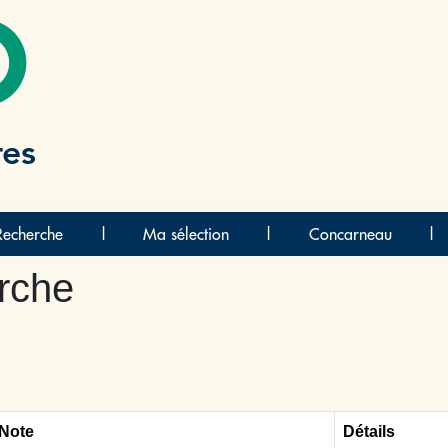
O
res
Recherche
|
Ma sélection
|
Concarneau
|
rche
 Note
Détails