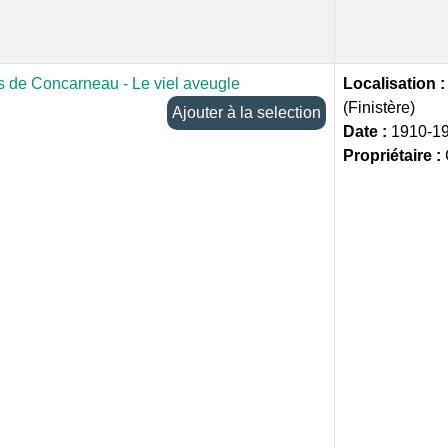
s de Concarneau - Le viel aveugle
Localisation 
(Finistère)
Ajouter à la selection
Date :
1910-1
Propriétaire :