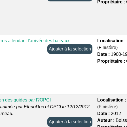
Propriétaire :
res attendant l'arrivée des bateaux
Localisation 
(Finistère)
Ajouter à la selection
Date :
1900-1
Propriétaire :
on des guides par l?OPCI
Localisation 
 animée par EthnoDoc et OPCI le 12/12/2012
(Finistère)
rneau.
Date :
2012
Auteur :
Boiss
Ajouter à la selection