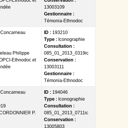
OPCI-Ethnodoc et
Conservation :
endée
13003109
Gestionnaire :
Témonia-Ethnodoc
:
Concarneau
ID :
193210
Type :
Iconographie
Consultation :
eleau Philippe
085_01_2013_0319ic
OPCI-Ethnodoc et
Conservation :
endée
13003111
Gestionnaire :
Témonia-Ethnodoc
:
Concarneau
ID :
194046
Type :
Iconographie
919
Consultation :
CORDONNIER P.
085_01_2013_0711ic
Conservation :
13005803