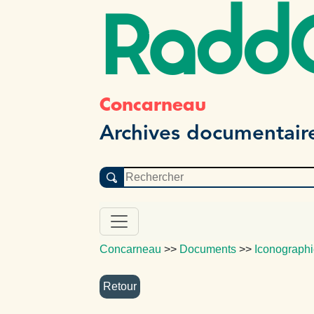
Radd
Concarneau
Archives documentair
Concarneau
>>
Documents
>>
Iconograph