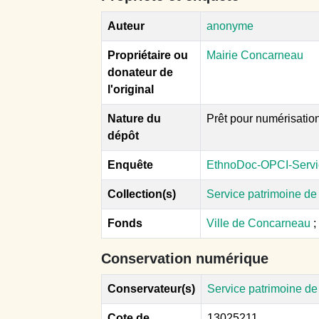
Auteur
anonyme
Propriétaire ou
Mairie Concarneau
donateur de
l'original
Nature du
Prêt pour numérisatio
dépôt
Enquête
EthnoDoc-OPCI-Servi
Collection(s)
Service patrimoine d
Fonds
Ville de Concarneau
;
Conservation numérique
Conservateur(s)
Service patrimoine d
Cote de
13025211