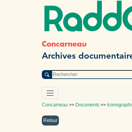
Radd
Concarneau
Archives documentair
Concarneau
>>
Documents
>>
Iconograph