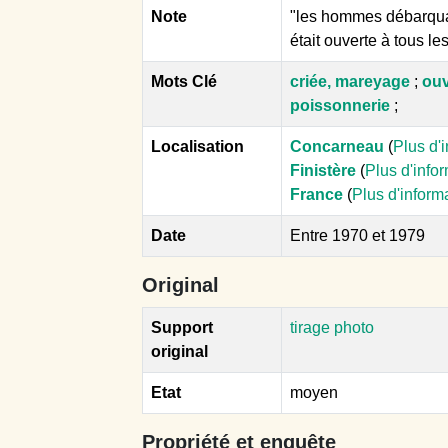
Note
"les hommes débarquaie
était ouverte à tous le
Mots Clé
criée, mareyage
;
ouv
poissonnerie
;
Localisation
Concarneau
(
Plus d'
Finistère
(
Plus d'info
France
(
Plus d'inform
Date
Entre 1970 et 1979
Original
Support
tirage photo
original
Etat
moyen
Propriété et enquête