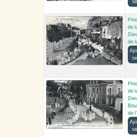
se
Pro
de l
Dieu
de l
Ajout
se
Pro
de l
Dieu
Bou
de l
Ajout
se