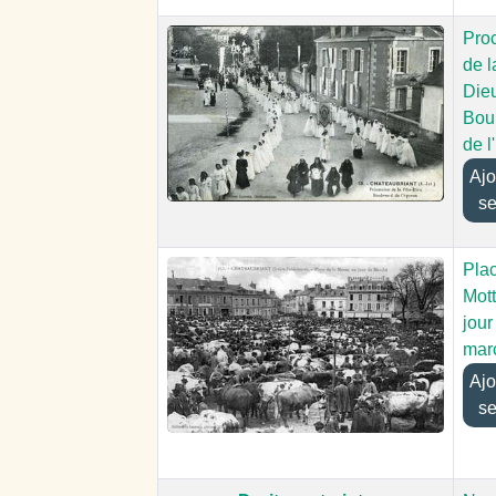
Pro
de l
Dieu
Bou
de l
Ajout
se
Plac
Mott
jour
mar
Ajout
se