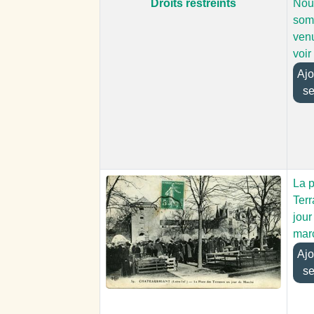
Droits restreints
Nou
som
ven
voir
Ajout
se
La 
Ter
jour
mar
Ajout
se