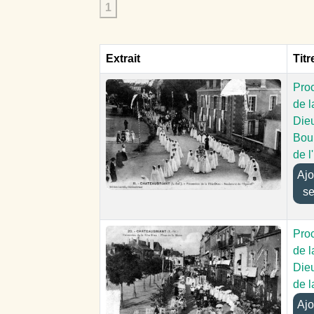
1
Extrait
Titr
Pro
de l
Dieu
Bou
de l
Ajout
se
Pro
de l
Dieu
de l
Ajout