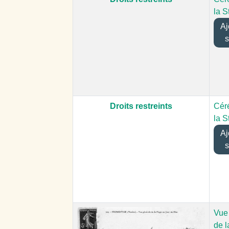
la S
Ajo
s
Droits restreints
Cér
la S
Ajo
s
Vue
de l