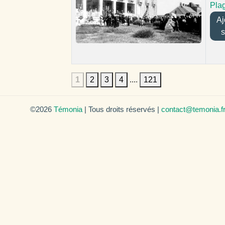
Pla
Ajo
s
1
2
3
4
....
121
©2026
Témonia
| Tous droits réservés |
contact@temonia.f