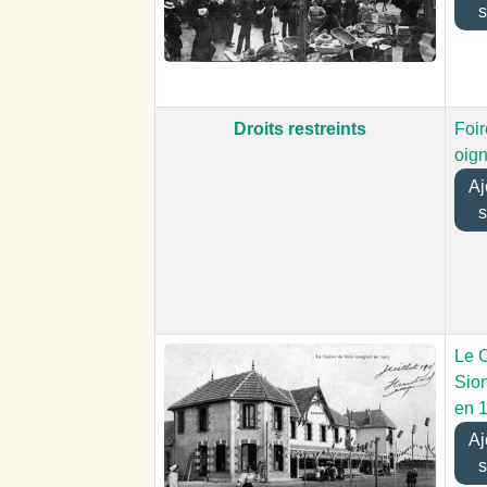
s
Droits restreints
Foir
oig
Ajo
s
Le 
Sio
en 
Ajo
s