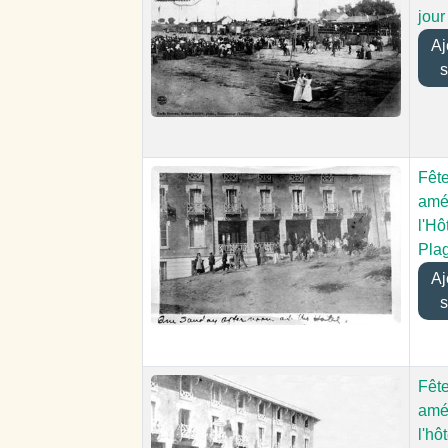
jour
Ajo
s
Fête
amé
l'Hô
Pla
Ajo
s
Fête
amé
l'hô