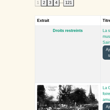
....
1
2
3
4
121
Extrait
Titr
Droits restreints
La s
mus
Sain
Ajo
s
La 
foire
amu
Ajo