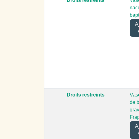
Droits restreints
Vas
nace
bap
Aj
Droits restreints
Vas
de 
grav
Frap
Aj