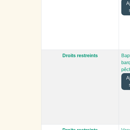
Aj
Droits restreints
Bap
bar
pêc
Aj