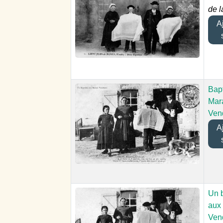
de l
Aj
Bap
Mar
Ven
Aj
Un 
aux
Ven