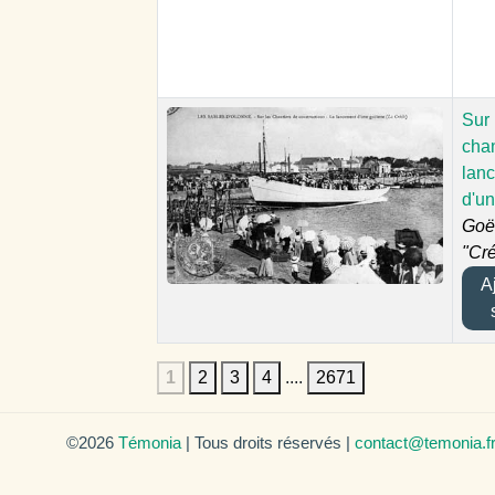
Sur 
chan
lan
d'un
Goël
"Cré
Aj
1
2
3
4
....
2671
©2026
Témonia
| Tous droits réservés |
contact@temonia.f