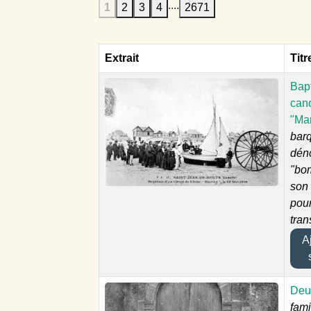
....
1
2
3
4
2671
Extrait
Titr
Bap
can
"Ma
bar
dén
"bom
son 
pour
tran
Aj
Deu
fami