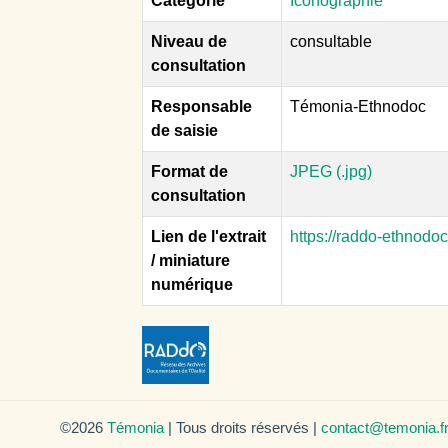
Catégorie
Iconographie
Niveau de
consultable
consultation
Responsable
Témonia-Ethnodoc
de saisie
Format de
JPEG (.jpg)
consultation
Lien de l'extrait
https://raddo-ethnodo
/ miniature
numérique
©2026
Témonia
| Tous droits réservés |
contact@temonia.f