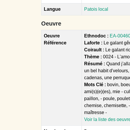
Langue
Patois local
Oeuvre
Oeuvre
Ethnodoc :
EA-00460 
Référence
Laforte :
Le galant gên
Coirault :
Le galant ri
Thème :
0024 - L'amou
Résumé :
Quand j'all
un bel habit d'velours
cadenas, une perruqu
Mots Clé :
bovin, boeuf
ami(s)(e)(es), mie - cu
paillon, - poule, poulet
chemise, chemisette, - 
maîtresse -
Voir la liste des oeuvr