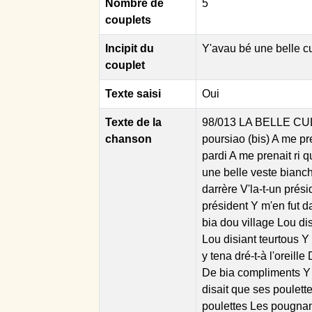
Nombre de
5
couplets
Incipit du
Y'avau bé une belle cu
couplet
Texte saisi
Oui
Texte de la
98/013 LA BELLE CULO
chanson
poursiao (bis) A me pr
pardi A me prenait ri 
une belle veste bianch
darrère V'la-t-un prési
président Y m'en fut d
bia dou village Lou dis
Lou disiant teurtous Y
y tena dré-t-à l'oreill
De bia compliments Y 
disait que ses poulett
poulettes Les pougnan