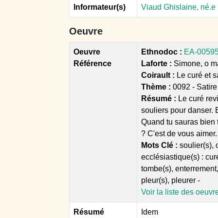
Informateur(s)
Viaud Ghislaine, né.e 
Oeuvre
Oeuvre
Ethnodoc :
EA-00595 
Référence
Laforte :
Simone, o ma
Coirault :
Le curé et 
Thème :
0092 - Satire
Résumé :
Le curé rev
souliers pour danser.
Quand tu sauras bien t
? C'est de vous aimer.
Mots Clé :
soulier(s),
ecclésiastique(s) : curé
tombe(s), enterrement, 
pleur(s), pleurer -
Voir la liste des oeuvr
Résumé
Idem