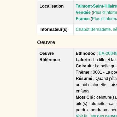
Localisation
Talmont-Saint-Hilaire
Vendée
(
Plus d'infor
France
(
Plus d'inform
Informateur(s)
Chabot Bernadette, né
Oeuvre
Oeuvre
Ethnodoc :
EA-00348 -
Référence
Laforte :
La fille et la c
Coirault :
La belle qui
Thème :
0001 - La poé
Résumé :
Quand j'éta
un nid d'alouette. Lais
enfants.
Mots Clé :
ceinture(s), 
aile(s) - alouette - cail
perdrix, perdraux - pè
Voir la liste des oeuvr