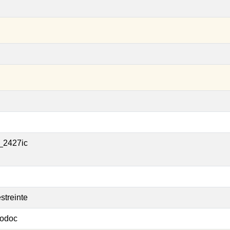
_2427ic
streinte
odoc