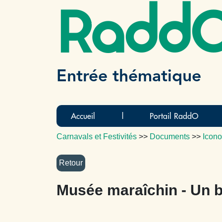
Radd
Entrée thématique
Accueil
|
Portail RaddO
Carnavals et Festivités
>>
Documents
>>
Icono
Musée maraîchin - Un 