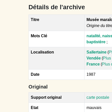
Détails de l'archive
Titre
Musée maraîc
Origine du titr
Mots Clé
natalité, nai
baptistère
;
Localisation
Sallertaine
(
P
Vendée
(
Plus 
France
(
Plus 
Date
1987
Original
Support original
carte postale
Etat
mauvais