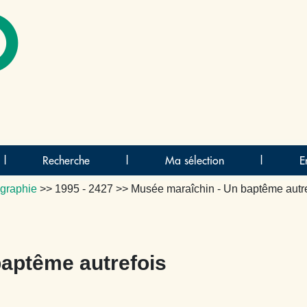
O
|
Recherche
|
Ma sélection
|
E
graphie
>>
1995 - 2427
>> Musée maraîchin - Un baptême autre
baptême autrefois