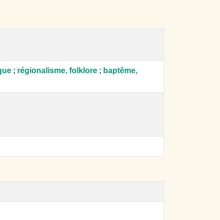
que
;
régionalisme, folklore
;
baptême,