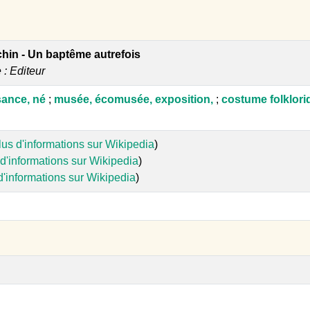
hin - Un baptême autrefois
e : Editeur
ssance, né
;
musée, écomusée, exposition,
;
costume folklori
lus d'informations sur Wikipedia
)
d'informations sur Wikipedia
)
d'informations sur Wikipedia
)