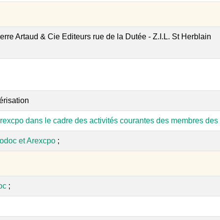
ierre Artaud & Cie Editeurs rue de la Dutée - Z.I.L. St Herblain
érisation
rexcpo dans le cadre des activités courantes des membres des 
odoc et Arexcpo
;
oc
;