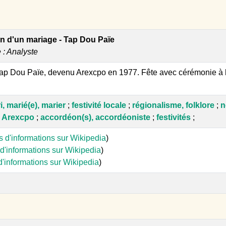
n d'un mariage - Tap Dou Païe
e : Analyste
Tap Dou Païe, devenu Arexcpo en 1977. Fête avec cérémonie à la
, marié(e), marier
;
festivité locale
;
régionalisme, folklore
;
n
;
Arexcpo
;
accordéon(s), accordéoniste
;
festivités
;
s d'informations sur Wikipedia
)
d'informations sur Wikipedia
)
d'informations sur Wikipedia
)