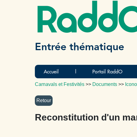
Radd
Entrée thématique
Accueil
|
Portail RaddO
Carnavals et Festivités
>>
Documents
>>
Icono
Reconstitution d'un ma