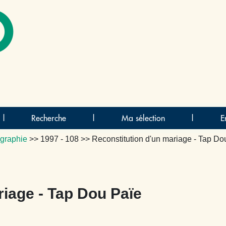
O
|
Recherche
|
Ma sélection
|
E
graphie
>>
1997 - 108
>> Reconstitution d'un mariage - Tap Do
riage - Tap Dou Païe