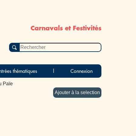
Carnavals et Festivités
ntrées thématiques
|
Connexion
u Païe
Ajouter à la selection