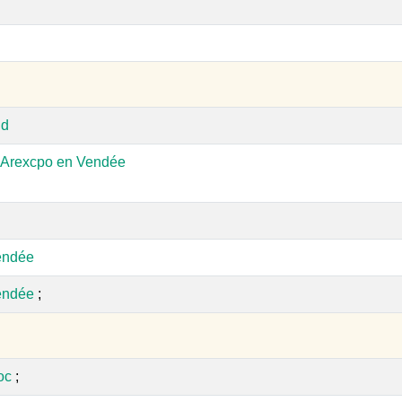
nd
-Arexcpo en Vendée
endée
endée
;
oc
;