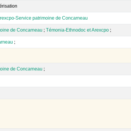
érisation
rexcpo-Service patrimoine de Concarneau
moine de Concarneau
;
Témonia-Ethnodoc et Arexcpo
;
carneau
;
moine de Concarneau
;