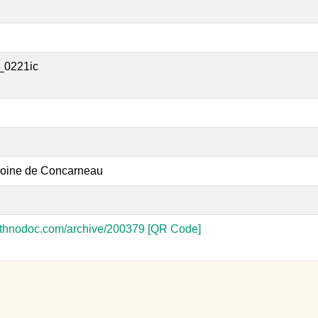
_0221ic
moine de Concarneau
-ethnodoc.com/archive/200379
[QR Code]