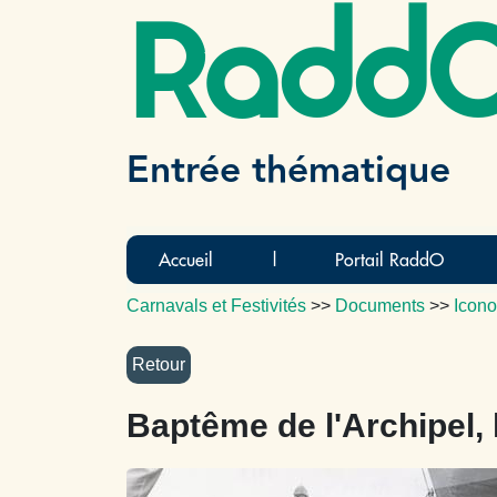
Radd
Entrée thématique
Accueil
|
Portail RaddO
Carnavals et Festivités
>>
Documents
>>
Icono
Baptême de l'Archipel,