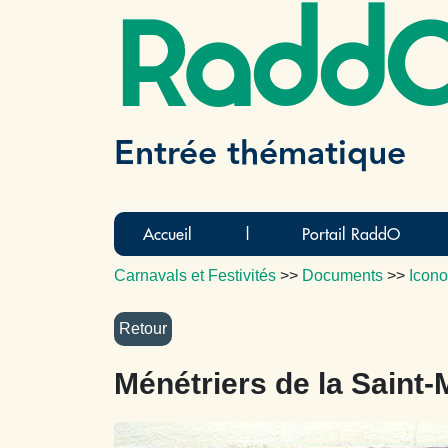
Radd
Entrée thématique
Accueil
|
Portail RaddO
Carnavals et Festivités
>>
Documents
>>
Icono
Ménétriers de la Saint-