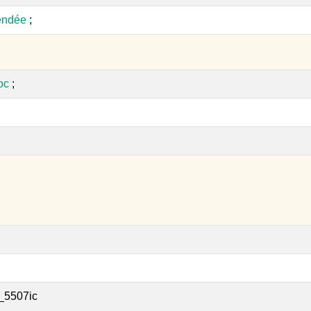
endée
;
oc
;
_5507ic