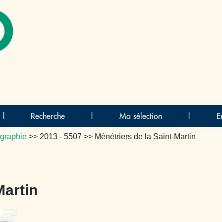
O
|
Recherche
|
Ma sélection
|
E
graphie
>>
2013 - 5507
>> Ménétriers de la Saint-Martin
Martin