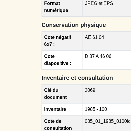
Format
JPEG et EPS
numérique
Conservation physique
Cote négatif
AE 61 04
6x7 :
Cote
D 87 A 46 06
diapositive :
Inventaire et consultation
Clé du
2069
document
Inventaire
1985 - 100
Cote de
085_01_1985_0100ic
consultation