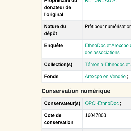
Propriétaire ou
RETUREAU A.
donateur de
l'original
Nature du
Prêt pour numérisatio
dépôt
Enquête
EthnoDoc et Arexcpo d
des associations
Collection(s)
Témonia-Ethnodoc et
Fonds
Arexcpo en Vendée
;
Conservation numérique
Conservateur(s)
OPCI-EthnoDoc
;
Cote de
16047803
conservation