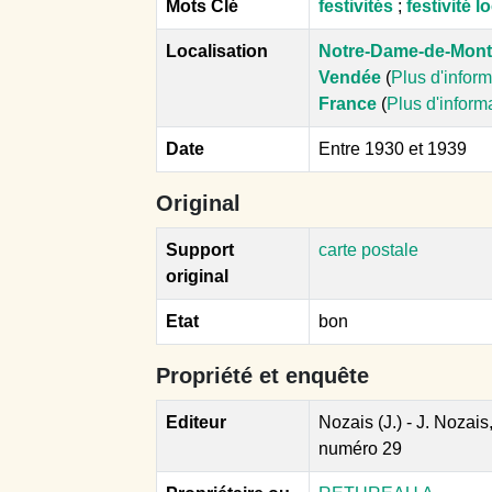
Mots Clé
festivités
;
festivité l
Localisation
Notre-Dame-de-Mon
Vendée
(
Plus d'infor
France
(
Plus d'inform
Date
Entre 1930 et 1939
Original
Support
carte postale
original
Etat
bon
Propriété et enquête
Editeur
Nozais (J.) - J. Nozais
numéro 29