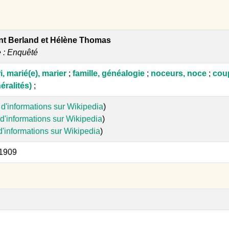
t Berland et Hélène Thomas
e : Enquêté
, marié(e), marier
;
famille, généalogie
;
noceurs, noce
;
cou
ralités)
;
 d'informations sur Wikipedia
)
d'informations sur Wikipedia
)
d'informations sur Wikipedia
)
 1909