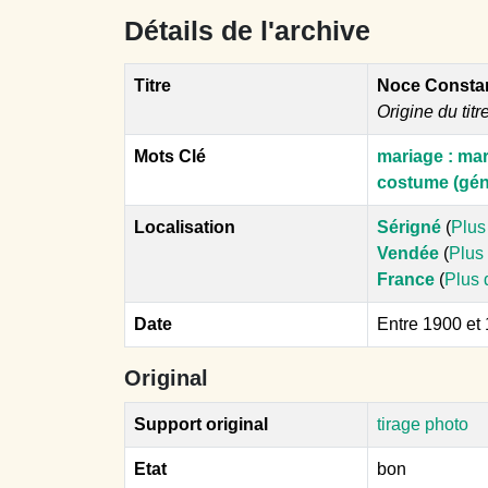
Détails de l'archive
Titre
Noce Constan
Origine du titr
Mots Clé
mariage : mari
costume (géné
Localisation
Sérigné
(
Plus
Vendée
(
Plus 
France
(
Plus 
Date
Entre 1900 et
Original
Support original
tirage photo
Etat
bon