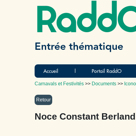
Radd
Entrée thématique
Accueil
|
Portail RaddO
Carnavals et Festivités
>>
Documents
>>
Icono
Noce Constant Berland