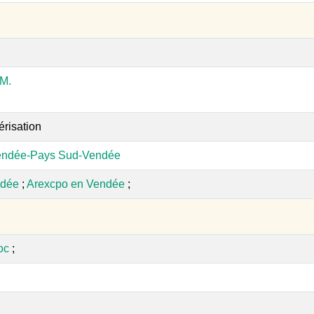
M.
érisation
endée-Pays Sud-Vendée
ndée
;
Arexcpo en Vendée
;
oc
;